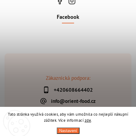
Facebook
Zákaznická podpora:
+420608664402
info@orient-food.cz
Tato stránka využívá cookies, aby vám umožnila co nejlepší nákupní
zážitek. Více informací
zde
.
Copyright 2026
Orient-Food.cz
. Všechna práva vyhrazena.
Nastavení
Upravit nastavení cookies