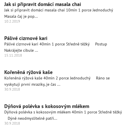
Jak si připravit domácí masala chai
Jak si připravit domácí masala chai 10min 1 porce Jednoduchý
Masala čaj je pop...
10.2.2019
Pálivé cizrnové kari
Pálivé cizrnové kari 40min 1 porce Středně těžký Postup
Nakrájejte cibule ...
15.11.2018
Kořeněná rýžová kaše
Kořeněná rýžová kaše 40min 2 porce Jednoduchý Ráno se
vyskytují první mrazíky, je čas ...
30.9.2018
Dýňová polévka s kokosovým mlékem
Dýňová polévka s kokosovým mlékem 40min 1 porce Středně těžký
Dýně neodmyslitelně patří...
30.9.2018