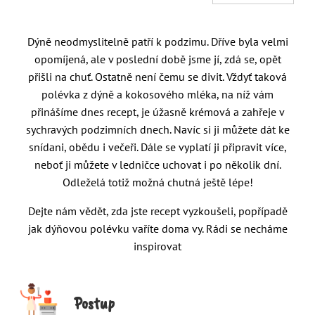
Dýně neodmyslitelně patří k podzimu. Dříve byla velmi
opomíjená, ale v poslední době jsme jí, zdá se, opět
přišli na chuť. Ostatně není čemu se divit. Vždyť taková
polévka z dýně a kokosového mléka, na níž vám
přinášíme dnes recept, je úžasně krémová a zahřeje v
sychravých podzimních dnech. Navíc si ji můžete dát ke
snídani, obědu i večeři. Dále se vyplatí ji připravit více,
neboť ji můžete v ledničce uchovat i po několik dní.
Odleželá totiž možná chutná ještě lépe!
Dejte nám vědět, zda jste recept vyzkoušeli, popřípadě
jak dýňovou polévku vaříte doma vy. Rádi se necháme
inspirovat
Postup