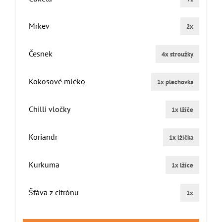
Mrkev
2x
Česnek
4x stroužky
Kokosové mléko
1x plechovka
Chilli vločky
1x lžíče
Koriandr
1x lžíčka
Kurkuma
1x lžíce
Šťáva z citrónu
1x