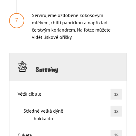
Servírujeme ozdobené kokosovým
mlékem, chilli papričkou a například
čerstvým koriandrem. Na fotce můžete
vidět lískové oříšky.
Suroviny
Větší cibule
1x
Středně velká dýně
1x
hokkaido
Cuketa
½