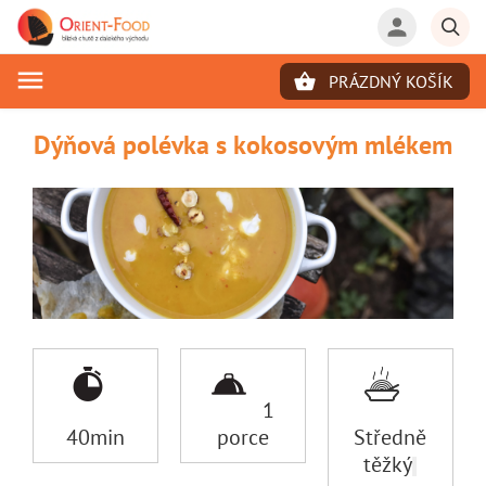
PRÁZDNÝ KOŠÍK
Hledat
Dýňová polévka s kokosovým mlékem
1
40min
porce
Středně
těžký