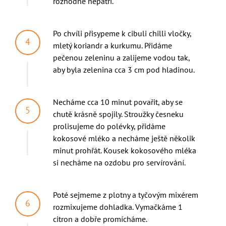
rozhodně nepatří.
Po chvíli přisypeme k cibuli chilli vločky,
mletý koriandr a kurkumu. Přidáme
pečenou zeleninu a zalijeme vodou tak,
aby byla zelenina cca 3 cm pod hladinou.
Necháme cca 10 minut povařit, aby se
chutě krásně spojily. Stroužky česneku
prolisujeme do polévky, přidáme
kokosové mléko a necháme ještě několik
minut prohřát. Kousek kokosového mléka
si necháme na ozdobu pro servírování.
Poté sejmeme z plotny a tyčovým mixérem
rozmixujeme dohladka. Vymačkáme 1
citron a dobře promícháme.