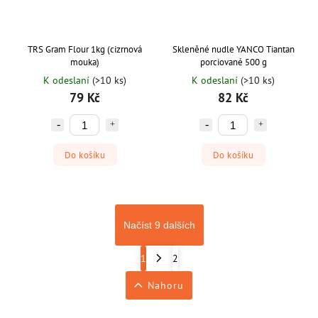
TRS Gram Flour 1kg (cizrnová
Skleněné nudle YANCO Tiantan
mouka)
porciované 500 g
K odeslaní
(>10 ks)
K odeslaní
(>10 ks)
79 Kč
82 Kč
Do košíku
Do košíku
Načíst 9 dalších
1
2
Nahoru