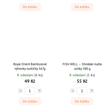
Do košíku
Do košíku
Royal Orient Bambusové
FISH WELL – Shirataki nudle
výhonky nudličky 567g
uzlíky 380 g
K odeslaní
(6 ks)
K odeslaní
(1 ks)
49 Kč
55 Kč
Do košíku
Do košíku