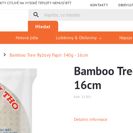
Y CITLIVÉ NA VYSOKÉ TEPLOTY NEMUSÍ BÝT
KONTAKTY
OBJEVUJ
Hledat
Hotová jídla
Luštěniny & Obiloviny
Nápoje
Bamboo Tree Rýžový Papír 340g - 16cm
/
Bamboo Tree
16cm
Kód:
11301
Detailní informace