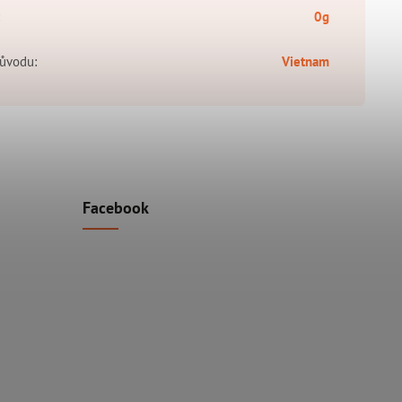
:
0g
ůvodu
:
Vietnam
Facebook