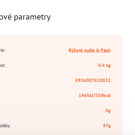
ové parametry
rie
:
Rýžové nudle & Papír
st
:
0.4 kg
8936007820032
:
1465kJ/350kcal
0g
ydáty
:
87g