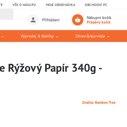
TE
VŠE O NÁKUPU
MOJE OBJEDNÁVKA
OBCHODNÍ PODMÍNKY
Nákupní košík
Přihlášení
Prázdný košík
Výprodej & Balíčky
Zdraví&Ajurvéda
 Rýžový Papír 340g -
Značka:
Bamboo Tree