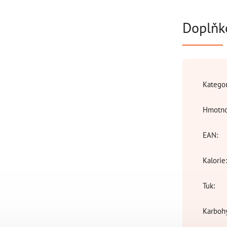
Doplňk
Katego
Hmotno
EAN
:
Kalorie
Tuk
:
Karboh