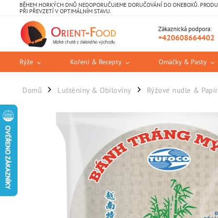
BĚHEM HORKÝCH DNŮ NEDOPORUČUJEME DORUČOVÁNÍ DO ONEBOXŮ. PRODUKT
PŘI PŘEVZETÍ V OPTIMÁLNÍM STAVU.
Zákaznická podpora:
+420608664402
Rýže
Koření & Recepty
Omáčky & Pasty
Domů
Luštěniny & Obiloviny
Rýžové nudle & Papír
/
/