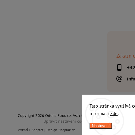
Zákaznic
+4
inf
Tato stránka využívá c
informací
zde
.
Copyright 2026
Orient-Food.cz
. Všechna práva vyhrazena.
Upravit nastavení cookies
Nastavení
Vytvořil
Shoptet
| Design
Shoptak.cz