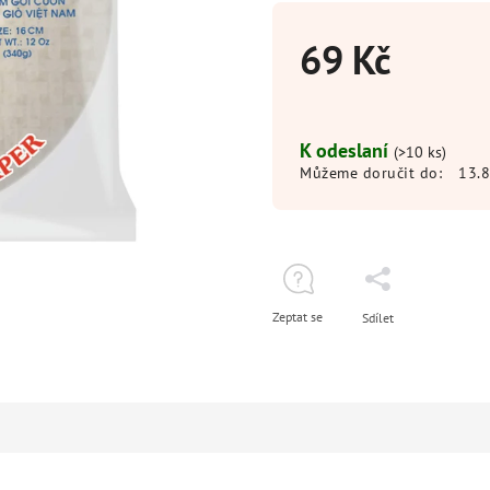
69 Kč
K odeslaní
(>10 ks)
Můžeme doručit do:
13.
Zeptat se
Sdílet