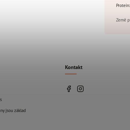
Protein
Země p
Kontakt
s
ny jsou základ