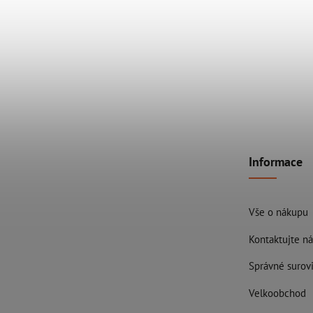
Informace
Vše o nákupu
Kontaktujte ná
Správné surovi
Velkoobchod