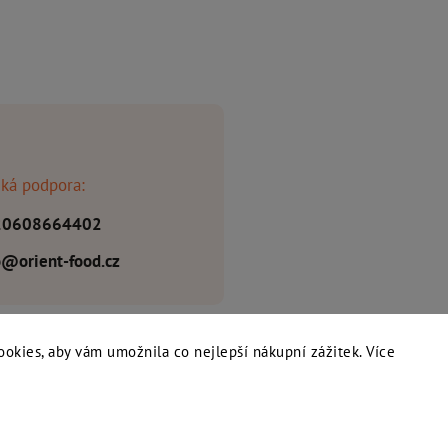
ká podpora:
20608664402
o@orient-food.cz
ookies, aby vám umožnila co nejlepší nákupní zážitek. Více