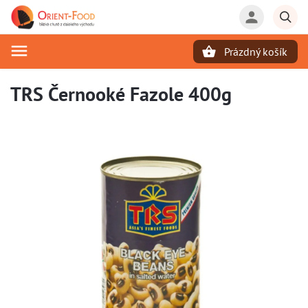
Prázdný košík
Hledat
TRS Černooké Fazole 400g