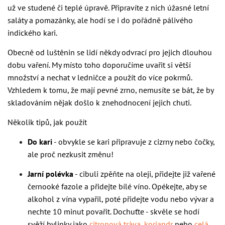
už ve studené či teplé úpravě. Připravíte z nich úžasné letní
saláty a pomazánky, ale hodí se i do pořádně pálivého
indického kari.
Obecně od luštěnin se lidí někdy odvrací pro jejich dlouhou
dobu vaření. My místo toho doporučíme uvařit si větší
množství a nechat v ledničce a použít do více pokrmů.
Vzhledem k tomu, že mají pevné zrno, nemusíte se bát, že by
skladováním nějak došlo k znehodnocení jejich chuti.
Několik tipů, jak použít
Do kari
- obvykle se kari připravuje z cizrny nebo čočky,
ale proč nezkusit změnu!
Jarní polévka
- cibuli zpěňte na oleji, přidejte již vařené
černooké fazole a přidejte bílé víno. Opékejte, aby se
alkohol z vína vypařil, poté přidejte vodu nebo vývar a
nechte 10 minut povařit. Dochuťte - skvěle se hodí
svěží bylinky jako
citronová tráva
,
koriandr
nebo
celá