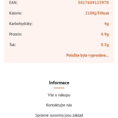
EAN
:
5017689123970
Kalorie
:
210Kj/50kcal
Karbohydráty
:
4g
Protein
:
4.9g
Tuk
:
0.3g
Položka byla vyprodána…
Informace
Vše o nákupu
Kontaktujte nás
Správné suroviny jsou základ