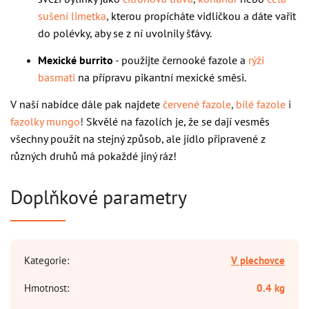
sušení limetka
,
kterou propícháte
vidličkou a dáte vařit
do polévky, aby se z ní uvolnily šťávy.
Mexické burrito
- použijte černooké fazole a
rýži
basmati
na přípravu pikantní mexické směsi.
V naší nabídce dále pak najdete
červené fazole
,
bílé fazole
i
fazolky mungo
!
Skvělé na fazolích je, že se dají vesměs
všechny použít na stejný způsob, ale jídlo připravené z
různých druhů má pokaždé jiný ráz!
Doplňkové parametry
Kategorie
:
V plechovce
Hmotnost
:
0.4 kg