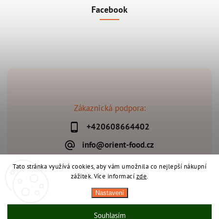
Facebook
Zákaznická podpora:
+420608664402
info@orient-food.cz
Tato stránka využívá cookies, aby vám umožnila co nejlepší nákupní
zážitek. Více informací
zde
.
Copyright 2026
Orient-Food.cz
. Všechna práva vyhrazena.
Nastavení
Upravit nastavení cookies
Vytvořil
Shoptet
| Design
Shoptak.cz
Souhlasím