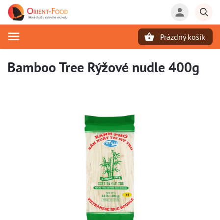
Prázdný košík
Hledat
Bamboo Tree Rýžové nudle 400g