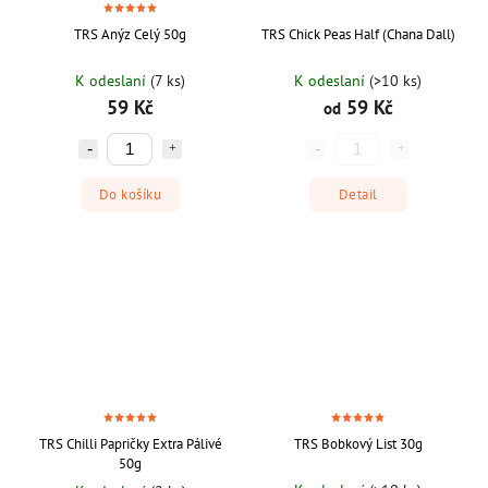
TRS Anýz Celý 50g
TRS Chick Peas Half (Chana Dall)
K odeslaní
(7 ks)
K odeslaní
(>10 ks)
59 Kč
59 Kč
od
Do košíku
Detail
TRS Chilli Papričky Extra Pálivé
TRS Bobkový List 30g
50g