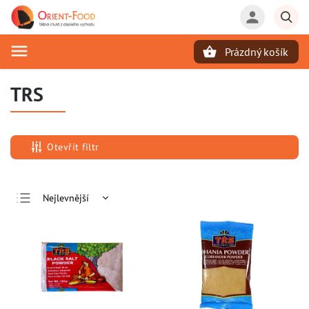
Prázdný košík
Hledat
TRS
Otevřít filtr
Nejlevnější
Nejdražší
Nejprodávanější
Abecedně