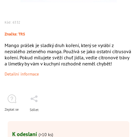
Kód:
6332
Značka:
TRS
Mango prášek je sladký druh koření, který se vyrábí z
nezralého zeleného manga. Používá se jako ostatní citrusová
koření. Pokud milujete svěží chuť jídla, vedle citronové trávy
a limetky by vám v kuchyni rozhodně neměl chybět!
Detailní informace
Zeptat se
Sdílet
K odeslaní
(>10 ks)