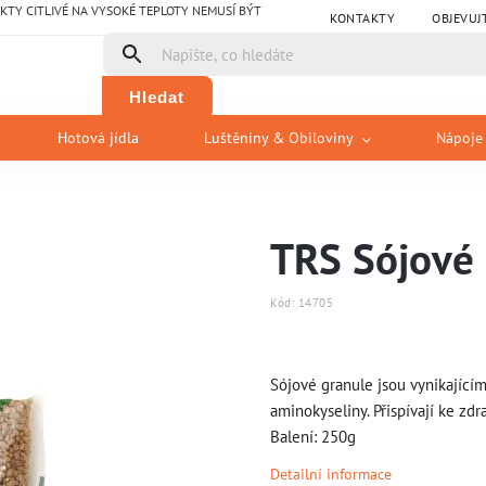
Y CITLIVÉ NA VYSOKÉ TEPLOTY NEMUSÍ BÝT
KONTAKTY
OBJEVUJ
Hledat
Hotová jídla
Luštěniny & Obiloviny
Nápoje
TRS Sójové
Kód:
14705
Sójové granule jsou vynikajícím
aminokyseliny. Přispívají ke zdr
Balení: 250g
Detailní informace