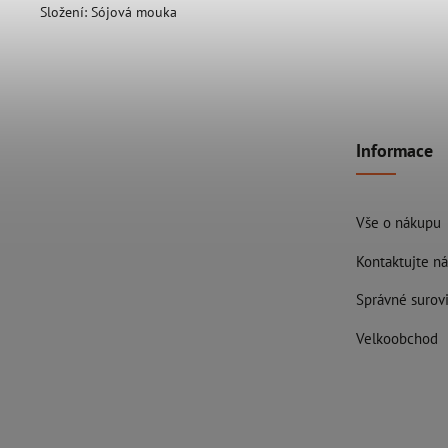
Složení: Sójová mouka
Informace
Vše o nákupu
Kontaktujte ná
Správné surovi
Velkoobchod