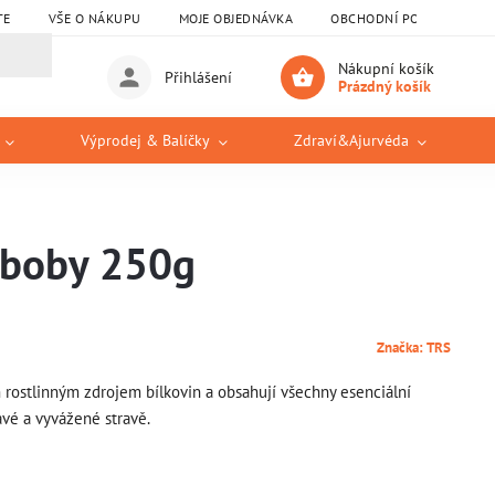
TE
VŠE O NÁKUPU
MOJE OBJEDNÁVKA
OBCHODNÍ PODMÍNKY
Nákupní košík
Přihlášení
Prázdný košík
Výprodej & Balíčky
Zdraví&Ajurvéda
 boby 250g
Značka:
TRS
 rostlinným zdrojem bílkovin a obsahují všechny esenciální
avé a vyvážené stravě.