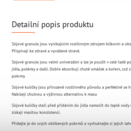
Detailní popis produktu
Sójové granule jsou vynikajícím rostlinným zdrojem bílkovin a obs
Přispívají ke zdravé a vyvážené stravě.
Sójové granule jsou velmi univerzální a lze je použít v celé řadě po
jídla, polévky a další. Dobře absorbují chutě omáček a koření, což 
pokrmy
Sójové kuličky jsou přirozeně rostlinného původu a perfektně se 
Nabízejí chutnou a výživnou alternativu k masu
Sójové kuličky stačí před přidáním do jídla namočit do teplé vody
získají masitou konzistenci.
Přidejte je do svých oblíbených pokrmů a vychutnejte si jejich la