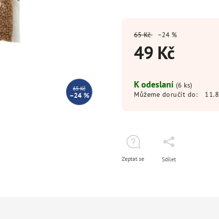
65 Kč
–24 %
49 Kč
K odeslaní
(6 ks)
65 Kč
Můžeme doručit do:
11.
–24 %
Zeptat se
Sdílet