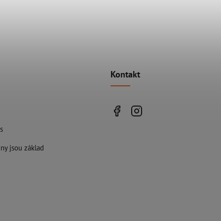
Kontakt
s
ny jsou základ