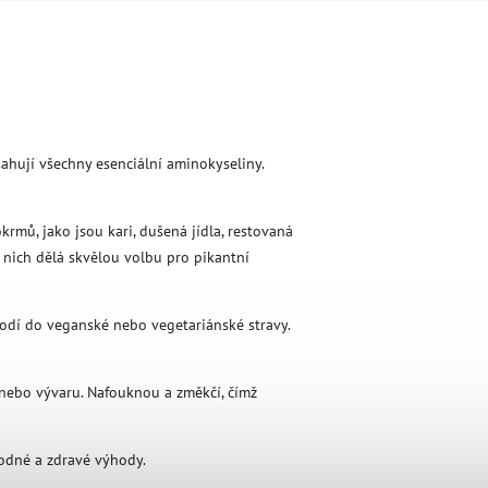
ahují všechny esenciální aminokyseliny.
krmů, jako jsou kari, dušená jídla, restovaná
z nich dělá skvělou volbu pro pikantní
hodí do veganské nebo vegetariánské stravy.
 nebo vývaru. Nafouknou a změkčí, čímž
hodné a zdravé výhody.