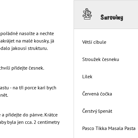
Suroviny
y, pořádně nasolte a nechte
akrájet na malé kousky, já
Větší cibule
odalo jakousi strukturu.
Stroužek česneku
chvíli přidejte česnek.
Lilek
stu - na tři porce kari bych
Červená čočka
onět.
Čerstvý špenát
a přidejte do pánve. Krátce
aby byla jen cca. 2 centimetry
Pasco Tikka Masala Pasta