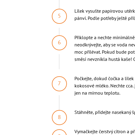
Lilek vysušte papírovou utěrk
pánvi. Podle potřeby ještě přil
Přiklopte a nechte minimálně
neodkrývejte, aby se voda nev
moc přilévat. Pokud bude potře
směsi nevznikla hustá kaše! 
Počkejte, dokud čočka a lilek
kokosové mléko. Nechte cca. j
jen na mírnou teplotu.
Stáhněte, přidejte nasekaný š
Vymačkejte čerstvý citron a př