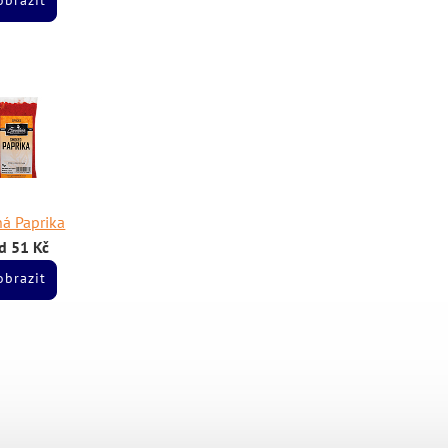
obrazit
á Paprika
d 51 Kč
obrazit