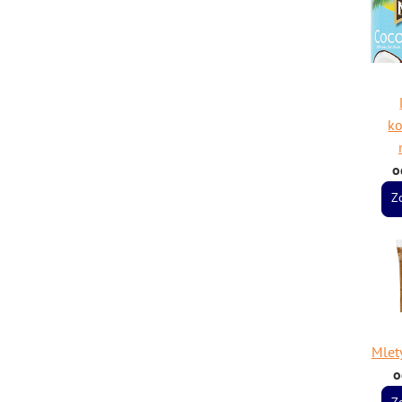
k
o
Z
Mlet
o