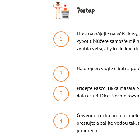
Postup
Lilek nakrájejte na větší kus
vypotit. Můžete samozřejmě n
zvolila větší, aby to do kari d
Na oleji orestujte cibuli a po 
Přidejte Pasco Tikka masala pa
dala cca. 4 lžíce. Nechte rozv
Červenou čočku propláchněte 
orestujte a zalijte vodou tak, 
ponořená.