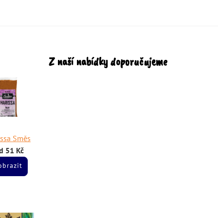
Z naší nabídky doporučujeme
issa Směs
d 51 Kč
obrazit