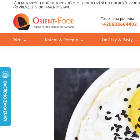
BĚHEM HORKÝCH DNŮ NEDOPORUČUJEME DORUČOVÁNÍ DO ONEBOXŮ. PRODUKT
PŘI PŘEVZETÍ V OPTIMÁLNÍM STAVU.
Zákaznická podpora:
+420608664402
Rýže
Koření & Recepty
Omáčky & Pasty