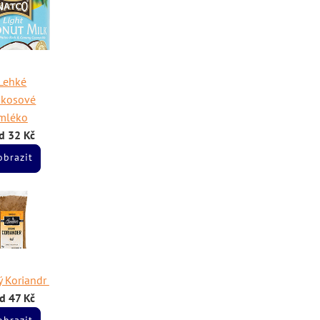
Lehké
okosové
mléko
d 32 Kč
obrazit
ý Koriandr
d 47 Kč