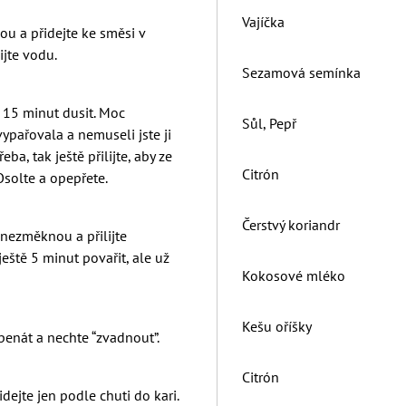
Vajíčka
ou a přidejte ke směsi v
ijte vodu.
Sezamová semínka
 15 minut dusit. Moc
Sůl, Pepř
ypařovala a nemuseli jste ji
ba, tak ještě přilijte, aby ze
Citrón
Osolte a opepřete.
Čerstvý koriandr
 nezměknou a přilijte
eště 5 minut povařit, ale už
Kokosové mléko
Kešu oříšky
penát a nechte “zvadnout”.
Citrón
idejte jen podle chuti do kari.