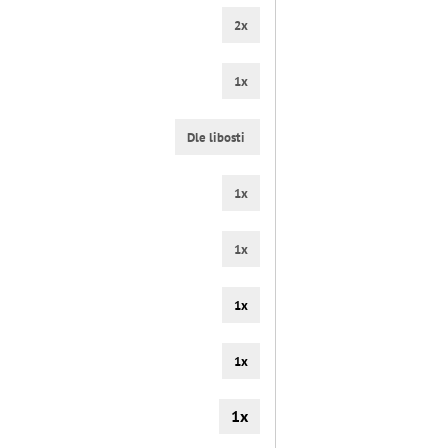
2x
1x
Dle libosti
1x
1x
1x
1x
1x