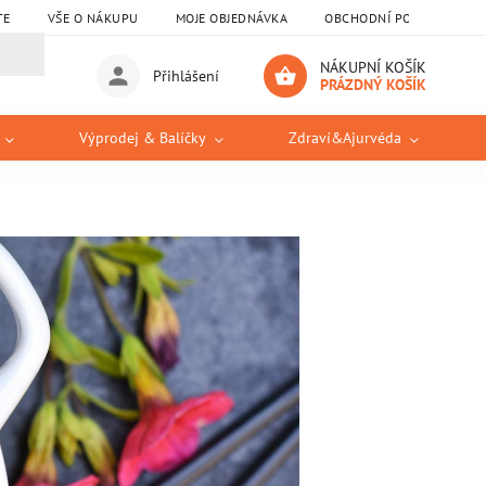
TE
VŠE O NÁKUPU
MOJE OBJEDNÁVKA
OBCHODNÍ PODMÍNKY
NÁKUPNÍ KOŠÍK
Přihlášení
PRÁZDNÝ KOŠÍK
Výprodej & Balíčky
Zdraví&Ajurvéda