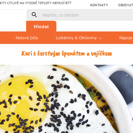
Y CITLIVÉ NA VYSOKÉ TEPLOTY NEMUSÍ BÝT
KONTAKTY
OBJEVUJ
Hledat
Hotová jídla
Luštěniny & Obiloviny
Nápoje
Kari s čerstvým špenátem a vajíčkem