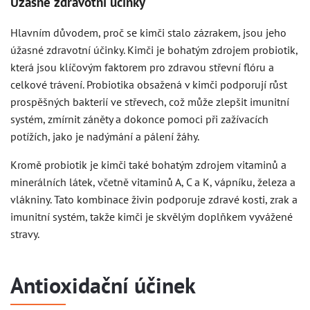
Úžasné zdravotní účinky
Hlavním důvodem, proč se kimči stalo zázrakem, jsou jeho
úžasné zdravotní účinky. Kimči je bohatým zdrojem probiotik,
která jsou klíčovým faktorem pro zdravou střevní flóru a
celkové trávení. Probiotika obsažená v kimči podporují růst
prospěšných bakterií ve střevech, což může zlepšit imunitní
systém, zmírnit záněty a dokonce pomoci při zažívacích
potížích, jako je nadýmání a pálení žáhy.
Kromě probiotik je kimči také bohatým zdrojem vitaminů a
minerálních látek, včetně vitaminů A, C a K, vápníku, železa a
vlákniny. Tato kombinace živin podporuje zdravé kosti, zrak a
imunitní systém, takže kimči je skvělým doplňkem vyvážené
stravy.
Antioxidační účinek