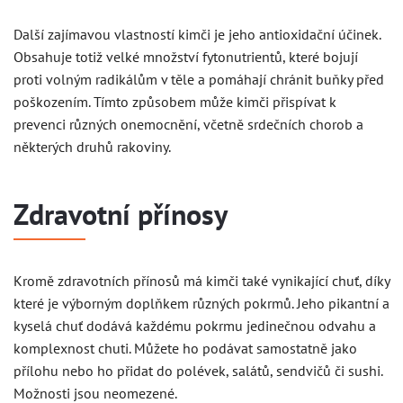
Další zajímavou vlastností kimči je jeho antioxidační účinek.
Obsahuje totiž velké množství fytonutrientů, které bojují
proti volným radikálům v těle a pomáhají chránit buňky před
poškozením. Tímto způsobem může kimči přispívat k
prevenci různých onemocnění, včetně srdečních chorob a
některých druhů rakoviny.
Zdravotní přínosy
Kromě zdravotních přínosů má kimči také vynikající chuť, díky
které je výborným doplňkem různých pokrmů. Jeho pikantní a
kyselá chuť dodává každému pokrmu jedinečnou odvahu a
komplexnost chuti. Můžete ho podávat samostatně jako
přílohu nebo ho přidat do polévek, salátů, sendvičů či sushi.
Možnosti jsou neomezené.