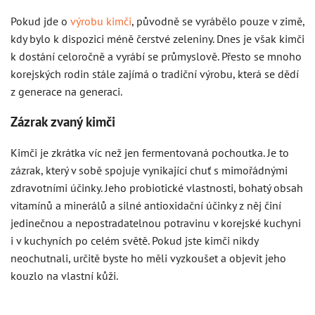
Pokud jde o
výrobu kimči
, původně se vyrábělo pouze v zimě,
kdy bylo k dispozici méně čerstvé zeleniny. Dnes je však kimči
k dostání celoročně a vyrábí se průmyslově. Přesto se mnoho
korejských rodin stále zajímá o tradiční výrobu, která se dědí
z generace na generaci.
Zázrak zvaný kimči
Kimči je zkrátka víc než jen fermentovaná pochoutka. Je to
zázrak, který v sobě spojuje vynikající chuť s mimořádnými
zdravotními účinky. Jeho probiotické vlastnosti, bohatý obsah
vitamínů a minerálů a silné antioxidační účinky z něj činí
jedinečnou a nepostradatelnou potravinu v korejské kuchyni
i v kuchyních po celém světě. Pokud jste kimči nikdy
neochutnali, určitě byste ho měli vyzkoušet a objevit jeho
kouzlo na vlastní kůži.