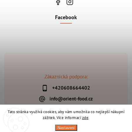
Facebook
Zákaznická podpora:
+420608664402
info@orient-food.cz
Tato stránka využívá cookies, aby vám umožnila co nejlepší nákupní
zážitek. Více informací
zde
.
Copyright 2026
Orient-Food.cz
. Všechna práva vyhrazena.
Nastavení
Upravit nastavení cookies