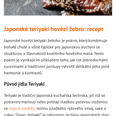
Japonské teriyaki hovězí žebro: recept
Japonské hovězí teriyaki žebírko je pokrm, který kombinuje
bohaté chutě a vůně typické pro japonskou kuchyni se
strukturou a šťavnatostí kvalitního hovězího masa. Tento
pokrm je vynikajícím příkladem toho, jak lze jednoduchými
surovinami a tradičními postupy vytvořit delikátní jídlo plné
harmonie a kontrastů.
Původ jídla Teriyaki
Teriyaki je tradiční japonská kuchařská technika, při níž se
potraviny marinují nebo potírají sladkou polevou složenou
ze
sójové omáčky,
mirinu (sladkého rýžového vína), saké a
cukru. Slovo „teriyaki“ je odvozeno ze dvou japonských slov: