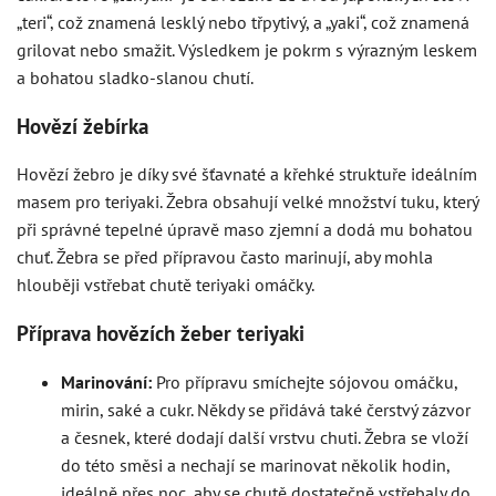
„teri“, což znamená lesklý nebo třpytivý, a „yaki“, což znamená
grilovat nebo smažit. Výsledkem je pokrm s výrazným leskem
a bohatou sladko-slanou chutí.
Hovězí žebírka
Hovězí žebro je díky své šťavnaté a křehké struktuře ideálním
masem pro teriyaki. Žebra obsahují velké množství tuku, který
při správné tepelné úpravě maso zjemní a dodá mu bohatou
chuť. Žebra se před přípravou často marinují, aby mohla
hlouběji vstřebat chutě teriyaki omáčky.
Příprava hovězích žeber teriyaki
Marinování:
Pro přípravu smíchejte sójovou omáčku,
mirin, saké a cukr. Někdy se přidává také čerstvý zázvor
a česnek, které dodají další vrstvu chuti. Žebra se vloží
do této směsi a nechají se marinovat několik hodin,
ideálně přes noc, aby se chutě dostatečně vstřebaly do