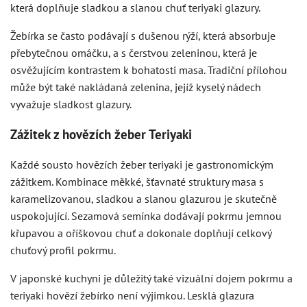
která doplňuje sladkou a slanou chuť teriyaki glazury.
Žebírka se často podávají s dušenou rýží, která absorbuje
přebytečnou omáčku, a s čerstvou zeleninou, která je
osvěžujícím kontrastem k bohatosti masa. Tradiční přílohou
může být také nakládaná zelenina, jejíž kyselý nádech
vyvažuje sladkost glazury.
Zážitek z hovězích žeber Teriyaki
Každé sousto hovězích žeber teriyaki je gastronomickým
zážitkem. Kombinace měkké, šťavnaté struktury masa s
karamelizovanou, sladkou a slanou glazurou je skutečně
uspokojující. Sezamová semínka dodávají pokrmu jemnou
křupavou a oříškovou chuť a dokonale doplňují celkový
chuťový profil pokrmu.
V japonské kuchyni je důležitý také vizuální dojem pokrmu a
teriyaki hovězí žebírko není výjimkou. Lesklá glazura