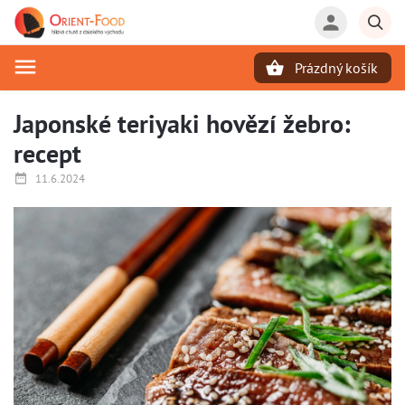
Prázdný košík
Hledat
Japonské teriyaki hovězí žebro:
recept
11.6.2024