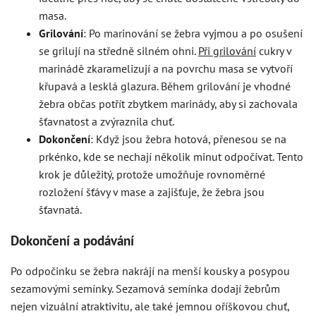
masa.
Grilování
: Po marinování se žebra vyjmou a po osušení
se grilují na středně silném ohni.
Při grilování
cukry v
marinádě zkaramelizují a na povrchu masa se vytvoří
křupavá a lesklá glazura. Během grilování je vhodné
žebra občas potřít zbytkem marinády, aby si zachovala
šťavnatost a zvýraznila chuť.
Dokončení
: Když jsou žebra hotová, přenesou se na
prkénko, kde se nechají několik minut odpočívat. Tento
krok je důležitý, protože umožňuje rovnoměrné
rozložení šťávy v mase a zajišťuje, že žebra jsou
šťavnatá.
Dokončení a podávání
Po odpočinku se žebra nakrájí na menší kousky a posypou
sezamovými semínky. Sezamová semínka dodají žebrům
nejen vizuální atraktivitu, ale také jemnou oříškovou chuť,