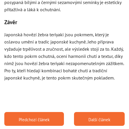
posypaná bílými a černými sezamovými semínky je esteticky
přitažlivá a láká k ochutnání.
Závěr
Japonská hovězí žebra teriyaki jsou pokrmem, který je
oslavou umění a tradic japonské kuchyně. Jeho příprava
vyžaduje trpělivost a zručnost, ale výsledek stojí za to. Každý,
kdo tento pokrm ochutná, ocení harmonii chutí a textur, díky
nimž jsou hovězí žebra teriyaki nezapomenutelným zážitkem.
Pro ty, kteří hledají kombinaci bohaté chuti a tradiční
japonské kuchyně, je tento pokrm skutečným pokladem.
Předchozí článek
Další článek