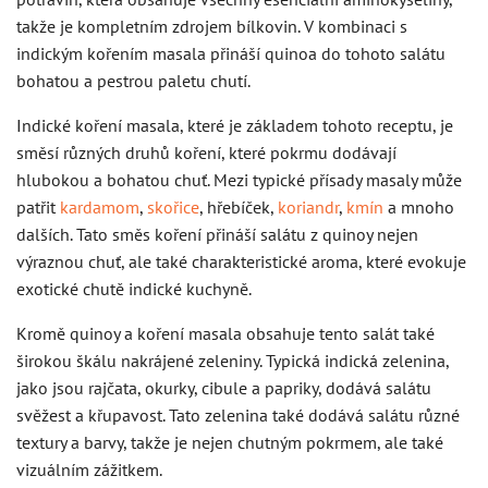
takže je kompletním zdrojem bílkovin. V kombinaci s
indickým kořením masala přináší quinoa do tohoto salátu
bohatou a pestrou paletu chutí.
Indické koření masala, které je základem tohoto receptu, je
směsí různých druhů koření, které pokrmu dodávají
hlubokou a bohatou chuť. Mezi typické přísady masaly může
patřit
kardamom
,
skořice
, hřebíček,
koriandr
,
kmín
a mnoho
dalších. Tato směs koření přináší salátu z quinoy nejen
výraznou chuť, ale také charakteristické aroma, které evokuje
exotické chutě indické kuchyně.
Kromě quinoy a koření masala obsahuje tento salát také
širokou škálu nakrájené zeleniny. Typická indická zelenina,
jako jsou rajčata, okurky, cibule a papriky, dodává salátu
svěžest a křupavost. Tato zelenina také dodává salátu různé
textury a barvy, takže je nejen chutným pokrmem, ale také
vizuálním zážitkem.