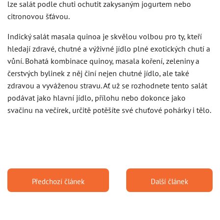
lze salát podle chuti ochutit zakysaným jogurtem nebo
citronovou šťávou.
Indický salát masala quinoa je skvělou volbou pro ty, kteří
hledají zdravé, chutné a výživné jídlo plné exotických chutí a
vůní. Bohatá kombinace quinoy, masala koření, zeleniny a
čerstvých bylinek z něj činí nejen chutné jídlo, ale také
zdravou a vyváženou stravu. Ať už se rozhodnete tento salát
podávat jako hlavní jídlo, přílohu nebo dokonce jako
svačinu na večírek, určitě potěšíte své chuťové pohárky i tělo.
Předchozí článek
Další článek