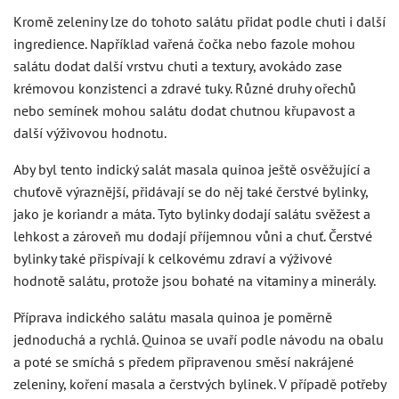
Kromě zeleniny lze do tohoto salátu přidat podle chuti i další
ingredience. Například vařená čočka nebo fazole mohou
salátu dodat další vrstvu chuti a textury, avokádo zase
krémovou konzistenci a zdravé tuky. Různé druhy ořechů
nebo semínek mohou salátu dodat chutnou křupavost a
další výživovou hodnotu.
Aby byl tento indický salát masala quinoa ještě osvěžující a
chuťově výraznější, přidávají se do něj také čerstvé bylinky,
jako je koriandr a máta. Tyto bylinky dodají salátu svěžest a
lehkost a zároveň mu dodají příjemnou vůni a chuť. Čerstvé
bylinky také přispívají k celkovému zdraví a výživové
hodnotě salátu, protože jsou bohaté na vitaminy a minerály.
Příprava indického salátu masala quinoa je poměrně
jednoduchá a rychlá. Quinoa se uvaří podle návodu na obalu
a poté se smíchá s předem připravenou směsí nakrájené
zeleniny, koření masala a čerstvých bylinek. V případě potřeby