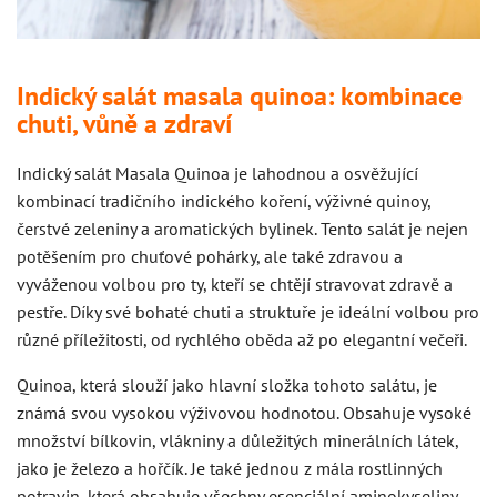
Indický salát masala quinoa: kombinace
chuti, vůně a zdraví
Indický salát Masala Quinoa je lahodnou a osvěžující
kombinací tradičního indického koření, výživné quinoy,
čerstvé zeleniny a aromatických bylinek. Tento salát je nejen
potěšením pro chuťové pohárky, ale také zdravou a
vyváženou volbou pro ty, kteří se chtějí stravovat zdravě a
pestře. Díky své bohaté chuti a struktuře je ideální volbou pro
různé příležitosti, od rychlého oběda až po elegantní večeři.
Quinoa, která slouží jako hlavní složka tohoto salátu, je
známá svou vysokou výživovou hodnotou. Obsahuje vysoké
množství bílkovin, vlákniny a důležitých minerálních látek,
jako je železo a hořčík. Je také jednou z mála rostlinných
potravin, která obsahuje všechny esenciální aminokyseliny,