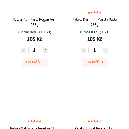
Pataks Kari Pasta Rogan Josh
Pataks Kashmiri Masala Pasta
283g
295g
K odeslaní
(>10 ks)
K odeslaní
(1 ks)
105 Kč
105 Kč
Do košíku
Do košíku
Pataks Nakladaná limetka 283g
Pataks Brinjal Pickle 312g