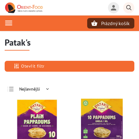
Prázdný košík
Hledat
Patak's
Otevřít filtr
Nejlevnější
Nejdražší
Nejprodávanější
Abecedně