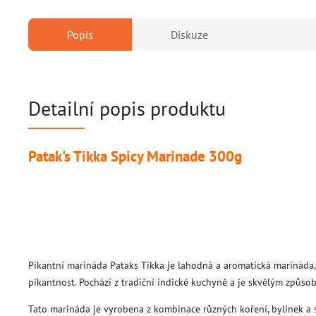
Popis
Diskuze
Detailní popis produktu
Patak's Tikka Spicy Marinade 300g
Pikantní marináda Pataks Tikka je lahodná a aromatická marinád
pikantnost. Pochází z tradiční indické kuchyně a je skvělým způsob
Tato marináda je vyrobena z kombinace různých koření, bylinek a s