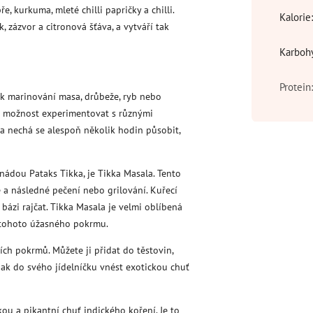
e, kurkuma, mleté chilli papričky a chilli.
Kalorie
, zázvor a citronová šťáva, a vytváří tak
Karboh
Protein
t k marinování masa, drůbeže, ryb nebo
vá možnost experimentovat s různými
a nechá se alespoň několik hodin působit,
nádou Pataks Tikka, je Tikka Masala. Tento
ě a následné pečení nebo grilování. Kuřecí
zi rajčat. Tikka Masala je velmi oblíbená
 tohoto úžasného pokrmu.
ch pokrmů. Můžete ji přidat do těstovin,
 jak do svého jídelníčku vnést exotickou chuť
kou a pikantní chuť indického koření. Je to