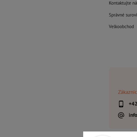
Kontaktujte ná
Správné surovi
Velkoobchod
Zákaznic
+4
inf