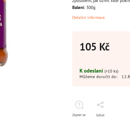
způsobem, jak oživit vaše pokr
Balení:
300g
Detailní informace
105 Kč
K odeslaní
(>10 ks)
Můžeme doručit do:
12.
Zeptat se
Sdílet