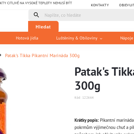
Y CITLIVÉ NA VYSOKÉ TEPLOTY NEMUSÍ BÝT
KONTAKTY
OBJEVUJ
Hledat
Hotová jídla
Luštěniny & Obiloviny
Nápoje
Patak's Tikka Pikantní Marináda 300g
/
Patak's Tik
300g
Kód:
122664
Krátky popis:
Pikantní marináda 
pokrmům výjimečnou chuť a pika