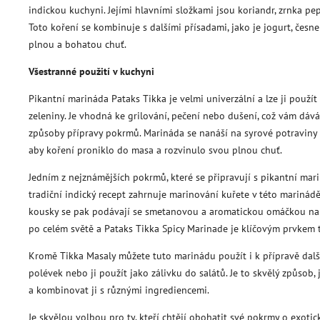
indickou kuchyni. Jejími hlavními složkami jsou koriandr, zrnka pepř
Toto koření se kombinuje s dalšími přísadami, jako je jogurt, česnek
plnou a bohatou chuť.
Všestranné použití v kuchyni
Pikantní marináda Pataks Tikka je velmi univerzální a lze ji použí
zeleniny. Je vhodná ke grilování, pečení nebo dušení, což vám dá
způsoby přípravy pokrmů. Marináda se nanáší na syrové potraviny 
aby koření proniklo do masa a rozvinulo svou plnou chuť.
Jedním z nejznámějších pokrmů, které se připravují s pikantní mari
tradiční indický recept zahrnuje marinování kuřete v této marinád
kousky se pak podávají se smetanovou a aromatickou omáčkou na bá
po celém světě a Pataks Tikka Spicy Marinade je klíčovým prvkem
Kromě Tikka Masaly můžete tuto marinádu použít i k přípravě další
polévek nebo ji použít jako zálivku do salátů. Je to skvělý způsob,
a kombinovat ji s různými ingrediencemi.
Je skvělou volbou pro ty, kteří chtějí obohatit své pokrmy o exotic