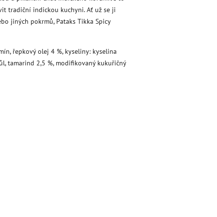
it tradiční indickou kuchyni. Ať už se ji
bo jiných pokrmů, Pataks Tikka Spicy
ín, řepkový olej 4 %, kyseliny: kyselina
sůl, tamarind 2,5 %, modifikovaný kukuřičný