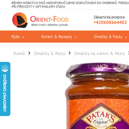
BĚHEM HORKÝCH DNŮ NEDOPORUČUJEME DORUČOVÁNÍ DO ONEBOXŮ. PRODUKT
PŘI PŘEVZETÍ V OPTIMÁLNÍM STAVU.
Zákaznická podpora:
+420608664402
Rýže
Koření & Recepty
Omáčky & Pasty
Domů
Omáčky & Pasty
Omáčky na vaření & Pasty
/
/