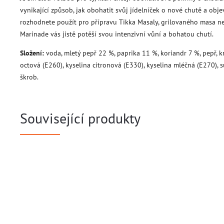
vynikající způsob, jak obohatit svůj jídelníček o nové chutě a objev
rozhodnete použít pro přípravu Tikka Masaly, grilovaného masa ne
Marinade vás jistě potěší svou intenzivní vůní a bohatou chutí.
Složení:
voda, mletý pepř 22 %, paprika 11 %, koriandr 7 %, pepř, km
octová (E260), kyselina citronová (E330), kyselina mléčná (E270), 
škrob.
Související produkty