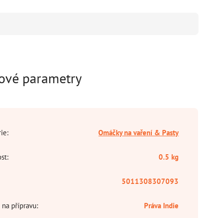
ové parametry
rie
:
Omáčky na vaření & Pasty
st
:
0.5 kg
5011308307093
 na přípravu
:
Práva Indie