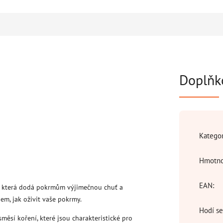
Doplňk
Katego
Hmotno
EAN
:
a, která dodá pokrmům výjimečnou chuť a
em, jak oživit vaše pokrmy.
Hodí se
měsí koření, které jsou charakteristické pro