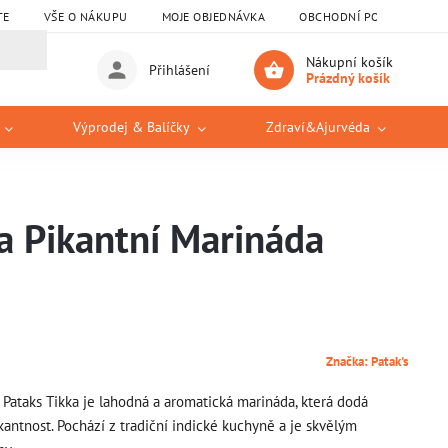
TE
VŠE O NÁKUPU
MOJE OBJEDNÁVKA
OBCHODNÍ PODMÍNKY
Nákupní košík
Přihlášení
Prázdný košík
Výprodej & Balíčky
Zdraví&Ajurvéda
ka Pikantní Marináda
Značka:
Patak's
Pataks Tikka je lahodná a aromatická marináda, která dodá
ntnost. Pochází z tradiční indické kuchyně a je skvělým