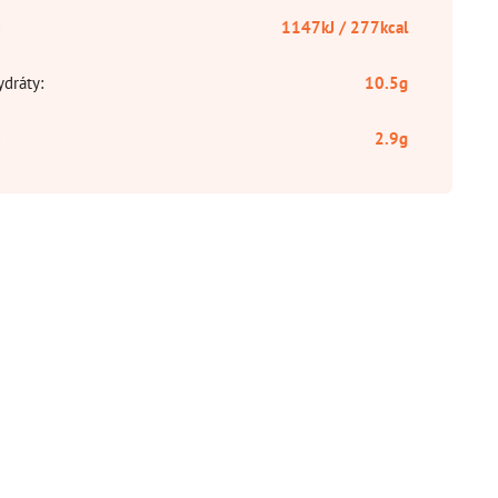
:
1147kJ / 277kcal
ydráty
:
10.5g
:
2.9g