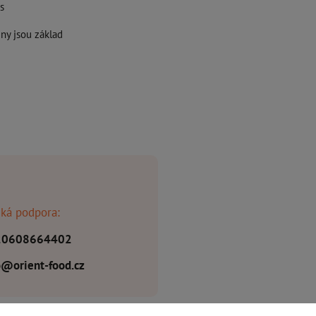
s
ny jsou základ
ká podpora:
20608664402
o@orient-food.cz