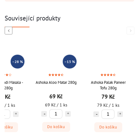
Související produkty
Previous
Next
–28 %
–13 %
indi Masala -
Ashoka Aloo Matar 280g
Ashoka Palak Paneer
ra 280g
Tofu 280g
69 Kč
9 Kč
79 Kč
69 Kč / 1 ks
Kč / 1 ks
79 Kč / 1 ks
Do košíku
 košíku
Do košíku