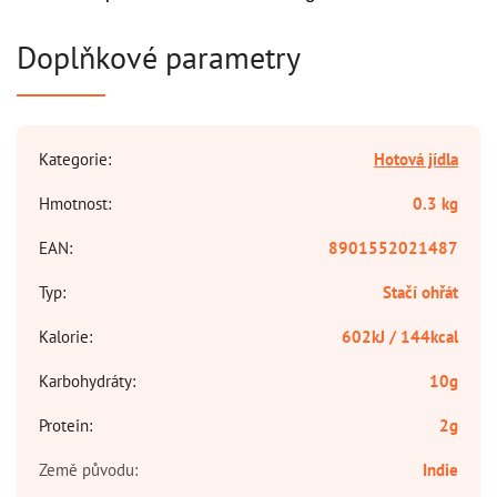
Doplňkové parametry
Kategorie
:
Hotová jídla
Hmotnost
:
0.3 kg
EAN
:
8901552021487
Typ
:
Stačí ohřát
Kalorie
:
602kJ / 144kcal
Karbohydráty
:
10g
Protein
:
2g
Země původu
:
Indie