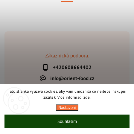
Zákaznická podpora:
+420608664402
info@orient-food.cz
Tato stránka využívá cookies, aby vám umožnila co nejlepší nákupní
zážitek. Více informací
zde
.
Copyright 2026
Orient-Food.cz
. Všechna práva vyhrazena.
Nastavení
Upravit nastavení cookies
Vytvořil
Shoptet
| Design
Shoptak.cz
Souhlasím
Během horkých dnů nedoporučujeme doručování do