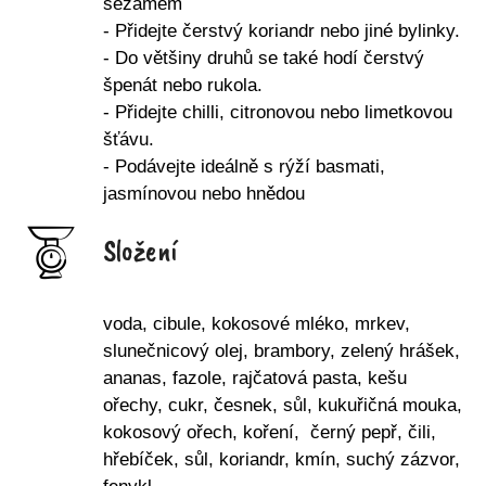
sezamem
- Přidejte čerstvý koriandr nebo jiné bylinky.
- Do většiny druhů se také hodí čerstvý
špenát nebo rukola.
- Přidejte chilli, citronovou nebo limetkovou
šťávu.
- Podávejte ideálně s rýží basmati,
jasmínovou nebo hnědou
Složení
voda, cibule, kokosové mléko, mrkev,
slunečnicový olej, brambory, zelený hrášek,
ananas, fazole, rajčatová pasta, kešu
ořechy, cukr, česnek, sůl, kukuřičná mouka,
kokosový ořech, koření, černý pepř, čili,
hřebíček, sůl, koriandr, kmín, suchý zázvor,