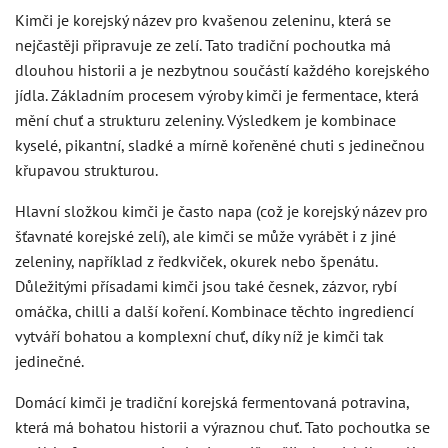
Kimči je korejský název pro kvašenou zeleninu, která se
nejčastěji připravuje ze zelí. Tato tradiční pochoutka má
dlouhou historii a je nezbytnou součástí každého korejského
jídla. Základním procesem výroby kimči je fermentace, která
mění chuť a strukturu zeleniny. Výsledkem je kombinace
kyselé, pikantní, sladké a mírně kořeněné chuti s jedinečnou
křupavou strukturou.
Hlavní složkou kimči je často napa (což je korejský název pro
šťavnaté korejské zelí), ale kimči se může vyrábět i z jiné
zeleniny, například z ředkviček, okurek nebo špenátu.
Důležitými přísadami kimči jsou také česnek, zázvor, rybí
omáčka, chilli a další koření. Kombinace těchto ingrediencí
vytváří bohatou a komplexní chuť, díky níž je kimči tak
jedinečné.
Domácí kimči je tradiční korejská fermentovaná potravina,
která má bohatou historii a výraznou chuť. Tato pochoutka se