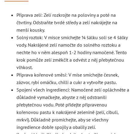
Příprava zelí: Zelí rozkrojte na poloviny a poté na
čtvrtiny. Odstraňte tvrdé středy a zelí nakrájejte na
menší kousky.
Solný roztok: V misce smíchejte ¼ šálku soli se 4 šálky
vody. Nakrájené zelí namočte do solného roztoku a
nechte ho v něm alespoň 1-2 hodiny namočené. Tento
krok pomůže zelí změkčit a odvést z něj přebytečnou
vlhkost.
Příprava kořenové směsi: V míse smíchejte česnek,
zázvor, rybí omáčku, chilli a cukr a vytvořte pastu.
Spojení všech ingrediencí: Namočené zelí opláchněte a
důkladně vymačkejte, abyste z něj odstranili
přebytečnou vodu. Poté přidejte připravenou
kořenovou pastu k nakrájené zelenině (zelí, cibuli,
mrkvi). Důkladně promíchejte, aby se všechny
ingredience dobře spojily a obalily zelí.