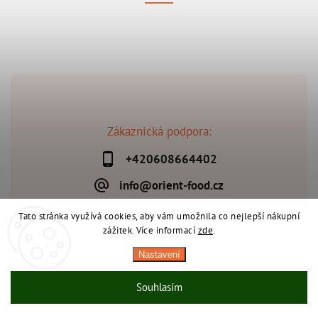
Zákaznická podpora:
+420608664402
info@orient-food.cz
Tato stránka využívá cookies, aby vám umožnila co nejlepší nákupní
zážitek. Více informací
zde
.
Copyright 2026
Orient-Food.cz
. Všechna práva vyhrazena.
Nastavení
Upravit nastavení cookies
Vytvořil
Shoptet
| Design
Shoptak.cz
Souhlasím
Během horkých dnů nedoporučujeme doručování do