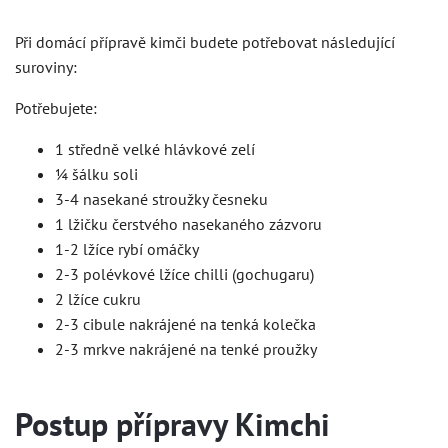
Při domácí přípravě kimči budete potřebovat následující
suroviny:
Potřebujete:
1 středně velké hlávkové zelí
¼ šálku soli
3-4 nasekané stroužky česneku
1 lžičku čerstvého nasekaného zázvoru
1-2 lžíce rybí omáčky
2-3 polévkové lžíce chilli (gochugaru)
2 lžíce cukru
2-3 cibule nakrájené na tenká kolečka
2-3 mrkve nakrájené na tenké proužky
Postup přípravy Kimchi