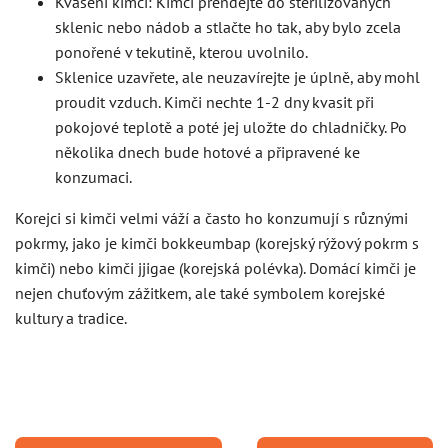
Kvašení kimči: Kimči přendejte do sterilizovaných
sklenic nebo nádob a stlačte ho tak, aby bylo zcela
ponořené v tekutině, kterou uvolnilo.
Sklenice uzavřete, ale neuzavírejte je úplně, aby mohl
proudit vzduch. Kimči nechte 1-2 dny kvasit při
pokojové teplotě a poté jej uložte do chladničky. Po
několika dnech bude hotové a připravené ke
konzumaci.
Korejci si kimči velmi váží a často ho konzumují s různými
pokrmy, jako je kimči bokkeumbap (korejský rýžový pokrm s
kimči) nebo kimči jjigae (korejská polévka). Domácí kimči je
nejen chuťovým zážitkem, ale také symbolem korejské
kultury a tradice.