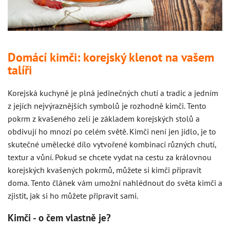
Domácí kimči: korejský klenot na vašem
talíři
Korejská kuchyně je plná jedinečných chutí a tradic a jedním
z jejích nejvýraznějších symbolů je rozhodně kimči. Tento
pokrm z kvašeného zelí je základem korejských stolů a
obdivují ho mnozí po celém světě. Kimči není jen jídlo, je to
skutečné umělecké dílo vytvořené kombinací různých chutí,
textur a vůní. Pokud se chcete vydat na cestu za královnou
korejských kvašených pokrmů, můžete si kimči připravit
doma. Tento článek vám umožní nahlédnout do světa kimči a
zjistit, jak si ho můžete připravit sami.
Kimči - o čem vlastně je?