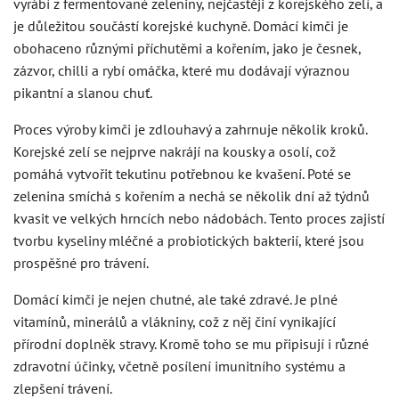
vyrábí z fermentované zeleniny, nejčastěji z korejského zelí, a
je důležitou součástí korejské kuchyně. Domácí kimči je
obohaceno různými příchutěmi a kořením, jako je česnek,
zázvor, chilli a rybí omáčka, které mu dodávají výraznou
pikantní a slanou chuť.
Proces výroby kimči je zdlouhavý a zahrnuje několik kroků.
Korejské zelí se nejprve nakrájí na kousky a osolí, což
pomáhá vytvořit tekutinu potřebnou ke kvašení. Poté se
zelenina smíchá s kořením a nechá se několik dní až týdnů
kvasit ve velkých hrncích nebo nádobách. Tento proces zajistí
tvorbu kyseliny mléčné a probiotických bakterií, které jsou
prospěšné pro trávení.
Domácí kimči je nejen chutné, ale také zdravé. Je plné
vitamínů, minerálů a vlákniny, což z něj činí vynikající
přírodní doplněk stravy. Kromě toho se mu připisují i různé
zdravotní účinky, včetně posílení imunitního systému a
zlepšení trávení.