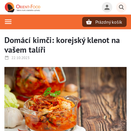
Prázdný košík
Hledat
Domácí kimči: korejský klenot na
vašem talíři
22.10.2023