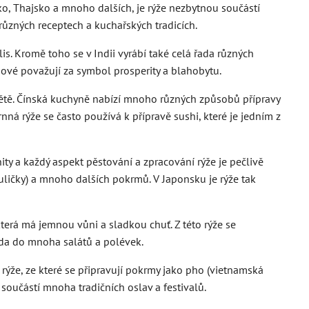
nsko, Thajsko a mnoho dalších, je rýže nezbytnou součástí
 různých receptech a kuchařských tradicích.
lis. Kromě toho se v Indii vyrábí také celá řada různých
Indové považují za symbol prosperity a blahobytu.
 světě. Čínská kuchyně nabízí mnoho různých způsobů přípravy
ná rýže se často používá k přípravě sushi, které je jedním z
ity a každý aspekt pěstování a zpracování rýže je pečlivě
kuličky) a mnoho dalších pokrmů. V Japonsku je rýže tak
terá má jemnou vůni a sladkou chuť. Z této rýže se
sada do mnoha salátů a polévek.
rýže, ze které se připravují pokrmy jako pho (vietnamská
 součástí mnoha tradičních oslav a festivalů.