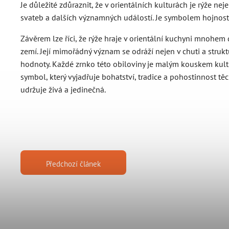
Je důležité zdůraznit, že v orientálních kulturách je rýže ne
svateb a dalších významných událostí. Je symbolem hojnosti a
Závěrem lze říci, že rýže hraje v orientální kuchyni mnohem
zemí. Její mimořádný význam se odráží nejen v chuti a strukt
hodnoty. Každé zrnko této obiloviny je malým kouskem kultury
symbol, který vyjadřuje bohatství, tradice a pohostinnost tě
udržuje živá a jedinečná.
Předchozí článek