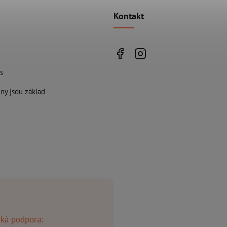
Kontakt
s
ny jsou základ
ká podpora: