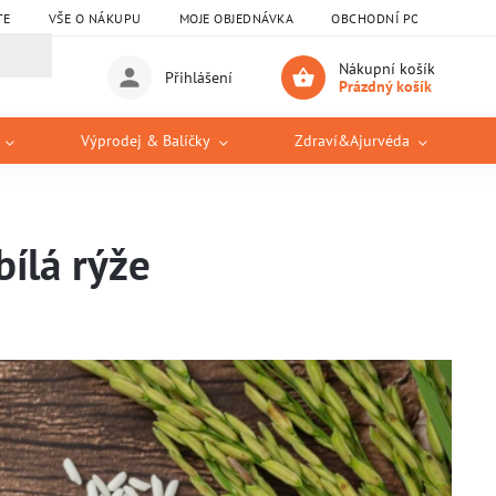
TE
VŠE O NÁKUPU
MOJE OBJEDNÁVKA
OBCHODNÍ PODMÍNKY
Nákupní košík
Přihlášení
Prázdný košík
Výprodej & Balíčky
Zdraví&Ajurvéda
bílá rýže