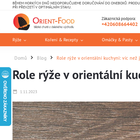
BĚHEM HORKÝCH DNŮ NEDOPORUČUJEME DORUČOVÁNÍ DO ONEBOXŮ. PRODUKT
PŘI PŘEVZETÍ V OPTIMÁLNÍM STAVU.
Zákaznická podpora:
+420608664402
Rýže
Koření & Recepty
Omáčky & Pasty
Domů
Blog
Role rýže v orientální kuchyni: víc než 
/
/
Role rýže v orientální ku
1.11.2023