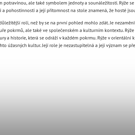
jen potravinou, ale také symbolem jednoty a sounáležitosti. Rýže s
 pohostinnosti a její přítomnost na stole znamená, že hosté jsou 
 důležitější roli, než by se na první pohled mohlo zdát. Je nezamě
uře pokrmů, ale také ve společenském a kulturním kontextu. Rýže sb
 a historie, která se odráží v každém pokrmu. Rýže v orientální k
chto úžasných kultur. Její role je nezastupitelná a její význam se 