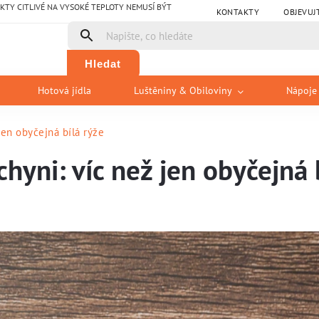
Y CITLIVÉ NA VYSOKÉ TEPLOTY NEMUSÍ BÝT
KONTAKTY
OBJEVUJ
Hledat
Hotová jídla
Luštěniny & Obiloviny
Nápoje
jen obyčejná bílá rýže
chyni: víc než jen obyčejná 