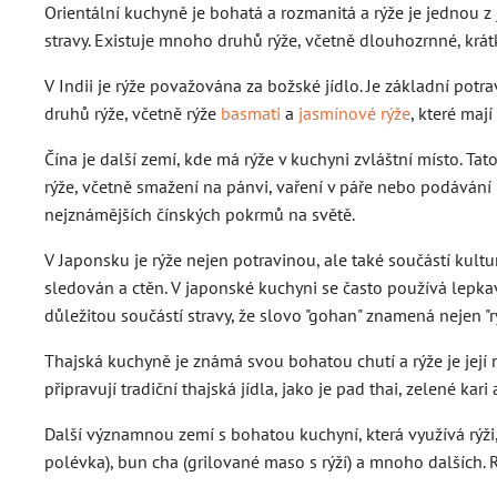
Orientální kuchyně je bohatá a rozmanitá a rýže je jednou z 
stravy. Existuje mnoho druhů rýže, včetně dlouhozrnné, krátk
V Indii je rýže považována za božské jídlo. Je základní potra
druhů rýže, včetně rýže
basmati
a
jasmínové rýže
, které maj
Čína je další zemí, kde má rýže v kuchyni zvláštní místo. T
rýže, včetně smažení na pánvi, vaření v páře nebo podávání 
nejznámějších čínských pokrmů na světě.
V Japonsku je rýže nejen potravinou, ale také součástí kultu
sledován a ctěn. V japonské kuchyni se často používá lepkavá
důležitou součástí stravy, že slovo "gohan" znamená nejen "rýž
Thajská kuchyně je známá svou bohatou chutí a rýže je její 
připravují tradiční thajská jídla, jako je pad thai, zelené 
Další významnou zemí s bohatou kuchyní, která využívá rýži
polévka), bun cha (grilované maso s rýží) a mnoho dalších. R