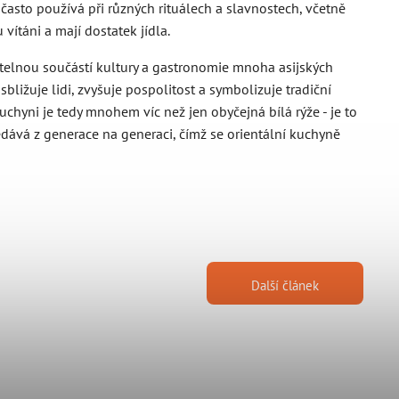
e často používá při různých rituálech a slavnostech, včetně
vítáni a mají dostatek jídla.
nitelnou součástí kultury a gastronomie mnoha asijských
ližuje lidi, zvyšuje pospolitost a symbolizuje tradiční
uchyni je tedy mnohem víc než jen obyčejná bílá rýže - je to
předává z generace na generaci, čímž se orientální kuchyně
Další článek