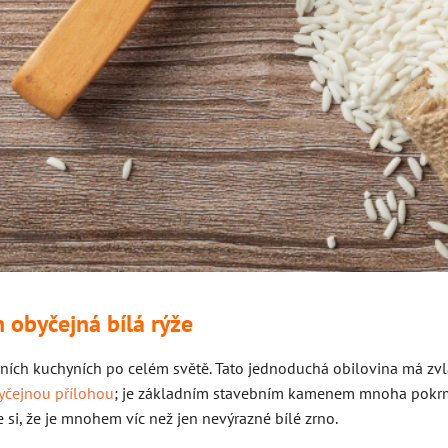
n obyčejná bílá rýže
álních kuchyních po celém světě. Tato jednoduchá obilovina má zvlá
byčejnou přílohou
; je základním stavebním kamenem mnoha pokrmů 
si, že je mnohem víc než jen nevýrazné bílé zrno.