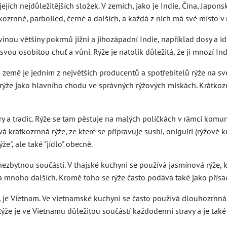
jejích nejdůležitějších složek. V zemích, jako je Indie, Čína, Japo
ozrnné, parboiled, černé a dalších, a každá z nich má své místo v
vinou většiny pokrmů jižní a jihozápadní Indie, například dosy a id
í svou osobitou chuť a vůni. Rýže je natolik důležitá, že ji mnozí 
ato země je jedním z největších producentů a spotřebitelů rýže na
rýže jako hlavního chodu ve správných rýžových miskách. Krátkozrn
ry a tradic. Rýže se tam pěstuje na malých políčkách v rámci komun
 krátkozrnná rýže, ze které se připravuje sushi, oniguiri (rýžové 
e", ale také "jídlo" obecně.
nezbytnou součástí. V thajské kuchyni se používá jasmínová rýže, k
kari a mnoho dalších. Kromě toho se rýže často podává také jako pří
, je Vietnam. Ve vietnamské kuchyni se často používá dlouhozrnná 
ýže je ve Vietnamu důležitou součástí každodenní stravy a je také