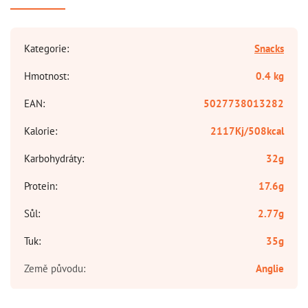
Kategorie
:
Snacks
Hmotnost
:
0.4 kg
EAN
:
5027738013282
Kalorie
:
2117Kj/508kcal
Karbohydráty
:
32g
Protein
:
17.6g
Sůl
:
2.77g
Tuk
:
35g
Země původu
:
Anglie