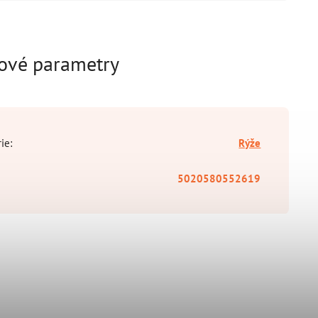
ové parametry
rie
:
Rýže
5020580552619