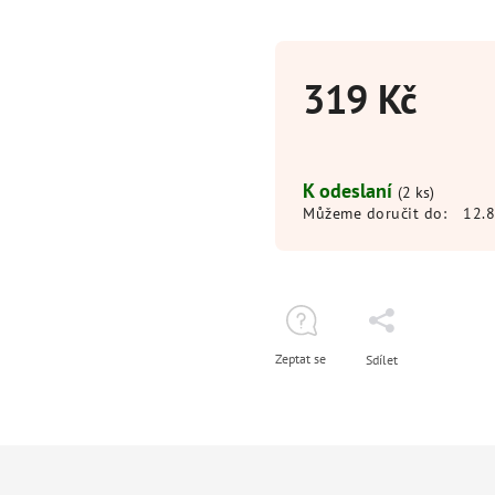
319 Kč
K odeslaní
(2 ks)
Můžeme doručit do:
12.
Zeptat se
Sdílet