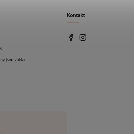
Kontakt
s
ny jsou základ