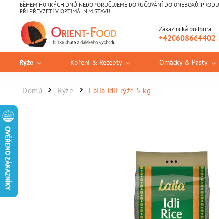
BĚHEM HORKÝCH DNŮ NEDOPORUČUJEME DORUČOVÁNÍ DO ONEBOXŮ. PRODUKT
PŘI PŘEVZETÍ V OPTIMÁLNÍM STAVU.
Zákaznická podpora:
+420608664402
Rýže
Koření & Recepty
Omáčky & Pasty
Domů
Rýže
Laila Idli rýže 5 kg
/
/