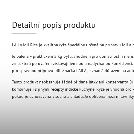
Detailní popis produktu
LAILA Idli Rice je kvalitná ryža špeciálne určená na prípravu idli a 
Je balená v praktickém 5 kg pytli, vhodném pro domácnosti i men
zrna, která po uvaření získávají jemnou a nadýchanou konzistenci. R
pro správnou přípravu idli. Značka LAILA je známá důrazem na aute
Tento produkt neobsahuje žádné přidané látky ani konzervanty. Dí
kombinuje i s jinými recepty indické kuchyně. Rýže je vhodná pro v
pokud je uchovávána v suchu a chladu. Je oblíbená mezi milovníky 