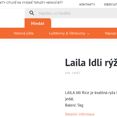
Y CITLIVÉ NA VYSOKÉ TEPLOTY NEMUSÍ BÝT
KONTAKTY
OBJEVUJ
Hledat
Hotová jídla
Luštěniny & Obiloviny
Nápoje
Laila Idli rý
Kód:
14693
LAILA Idli Rice je kvalitná ryža
jedál.
Balení: 5kg
Detailní informace