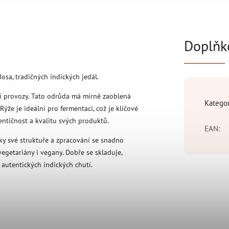
Doplňk
dosa, tradičných indických jedál.
ší provozy. Tato odrůda má mírně zaoblená
Katego
ýže je ideální pro fermentaci, což je klíčové
ntičnost a kvalitu svých produktů.
EAN
:
ky své struktuře a zpracování se snadno
egetariány i vegany. Dobře se skladuje,
autentických indických chutí.