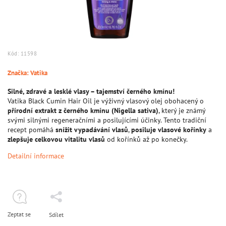
Kód:
11598
Značka:
Vatika
Silné, zdravé a lesklé vlasy – tajemství černého kmínu!
Vatika Black Cumin Hair Oil je výživný vlasový olej obohacený o
přírodní extrakt z černého kmínu (Nigella sativa)
, který je známý
svými silnými regeneračními a posilujícími účinky. Tento tradiční
recept pomáhá
snížit vypadávání vlasů
,
posiluje vlasové kořínky
a
zlepšuje celkovou vitalitu vlasů
od kořínků až po konečky.
Detailní informace
Zeptat se
Sdílet