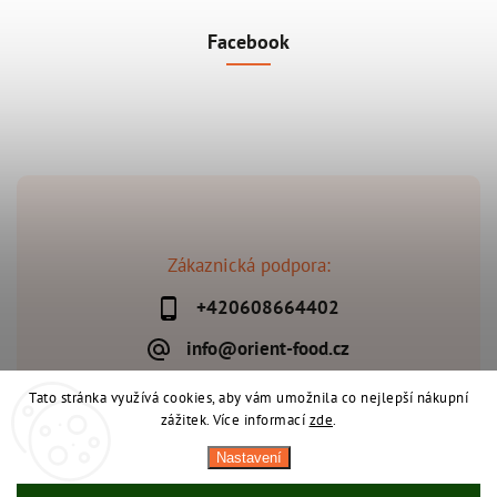
Facebook
Zákaznická podpora:
+420608664402
info@orient-food.cz
Tato stránka využívá cookies, aby vám umožnila co nejlepší nákupní
zážitek. Více informací
zde
.
Copyright 2026
Orient-Food.cz
. Všechna práva vyhrazena.
Nastavení
Upravit nastavení cookies