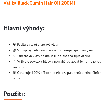
Vatika Black Cumin Hair Oil 200Ml
Hlavní výhody:
🖤 Posiluje slabé a lámavé vlasy
🌿 Snižuje vypadávání vlasů a podporuje jejich nový růst
✨ Zanechává vlasy hebké, lesklé a snadno upravitelné
💧 Vyživuje pokožku hlavy a pomáhá udržovat její přirozenou
rovnováhu
🌸 Obsahuje 100% přírodní oleje bez parabenů a minerálních
olejů
Použití: