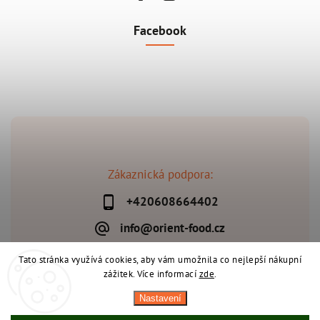
Facebook
Zákaznická podpora:
+420608664402
info@orient-food.cz
Tato stránka využívá cookies, aby vám umožnila co nejlepší nákupní
zážitek. Více informací
zde
.
Copyright 2026
Orient-Food.cz
. Všechna práva vyhrazena.
Nastavení
Upravit nastavení cookies