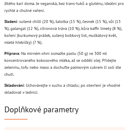
žltého kari doma. Je veganská, bez trans‑tuků a gluténu, ideální pro
rychlé a chutné vaření.
Složení
: sušené chilli (20 %), šalotka (15 %), česnek (15 %), sůl (13
%), galangal (12 %), citronová tráva (10 %), kůra kaffir limety (8 %),
koření (kurkumový prášek, sušený bobkový list, muškátový květ,
mleté hřebíčky) (7 %).
Příprava
: Na mírném ohni osmažte pastu (50 g) ve 300 ml
koncentrovaného kokosového mléka, až se oddělí olej. Přidejte
zeleninu, tofu nebo maso a dochuťte palmovým cukrem či solí dle
chuti.
Skladování
: Uchovávejte v suchu a chladu; po otevření je vhodné
skladovat v lednici.
Doplňkové parametry