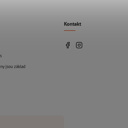
Kontakt
s
ny jsou základ