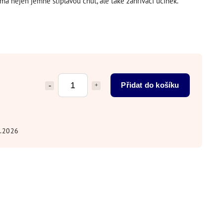
má nejen jemně štiplavou chuť, ale také zahřívací účinek.
Přidat do košíku
8.2026