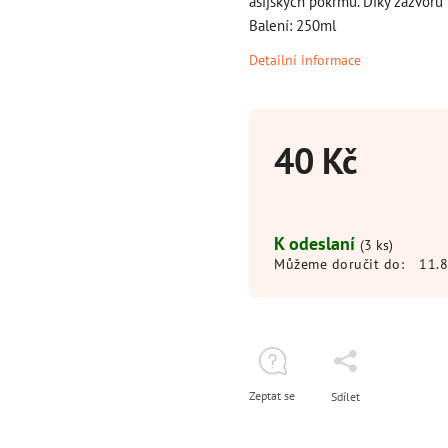
asijských pokrmů. Díky zázvoru 
Balení: 250ml
Detailní informace
40 Kč
K odeslaní
(3 ks)
Můžeme doručit do:
11.
Zeptat se
Sdílet