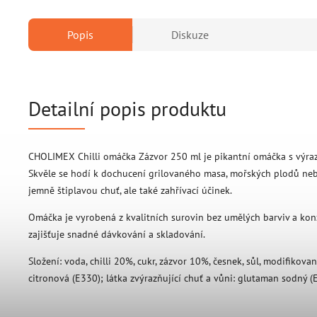
Popis
Diskuze
Detailní popis produktu
CHOLIMEX Chilli omáčka Zázvor 250 ml je pikantní omáčka s výrazn
Skvěle se hodí k dochucení grilovaného masa, mořských plodů neb
jemně štiplavou chuť, ale také zahřívací účinek.
Omáčka je vyrobená z kvalitních surovin bez umělých barviv a kon
zajišťuje snadné dávkování a skladování.
Složení: voda, chilli 20%, cukr, zázvor 10%, česnek, sůl, modifikovan
citronová (E330); látka zvýrazňující chuť a vůni: glutaman sodný (