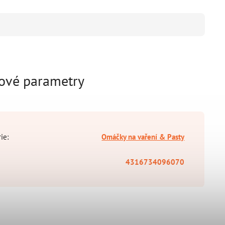
ové parametry
rie
:
Omáčky na vaření & Pasty
4316734096070