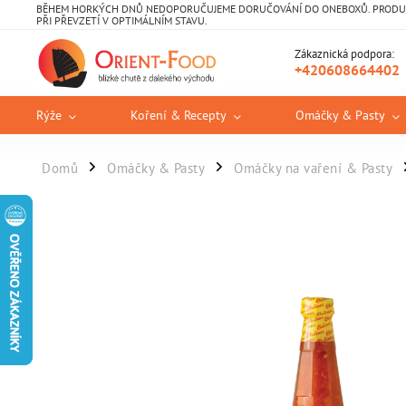
BĚHEM HORKÝCH DNŮ NEDOPORUČUJEME DORUČOVÁNÍ DO ONEBOXŮ. PRODUKT
PŘI PŘEVZETÍ V OPTIMÁLNÍM STAVU.
Zákaznická podpora:
+420608664402
Rýže
Koření & Recepty
Omáčky & Pasty
Domů
Omáčky & Pasty
Omáčky na vaření & Pasty
/
/