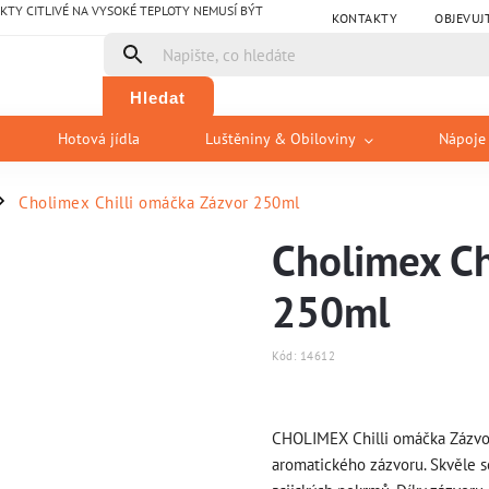
Y CITLIVÉ NA VYSOKÉ TEPLOTY NEMUSÍ BÝT
KONTAKTY
OBJEVUJ
Hledat
Hotová jídla
Luštěniny & Obiloviny
Nápoje
Cholimex Chilli omáčka Zázvor 250ml
/
Cholimex Ch
250ml
Kód:
14612
CHOLIMEX Chilli omáčka Zázvor 
aromatického zázvoru. Skvěle 