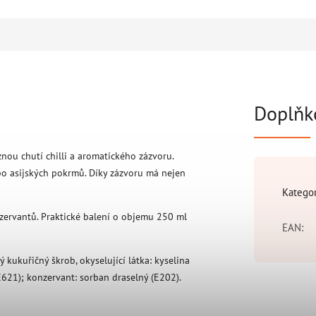
Doplňk
ou chutí chilli a aromatického zázvoru.
o asijských pokrmů. Díky zázvoru má nejen
Katego
zervantů. Praktické balení o objemu 250 ml
EAN
:
ý kukuřičný škrob, okyselující látka: kyselina
E621); konzervant: sorban draselný (E202).