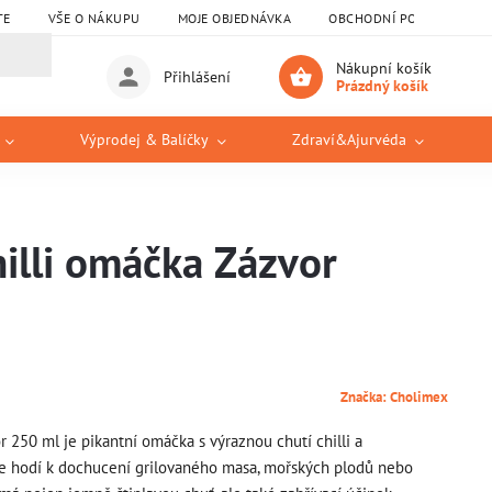
TE
VŠE O NÁKUPU
MOJE OBJEDNÁVKA
OBCHODNÍ PODMÍNKY
Nákupní košík
Přihlášení
Prázdný košík
Výprodej & Balíčky
Zdraví&Ajurvéda
illi omáčka Zázvor
Značka:
Cholimex
250 ml je pikantní omáčka s výraznou chutí chilli a
se hodí k dochucení grilovaného masa, mořských plodů nebo