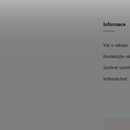
Informace
Vše o nákupu
Kontaktujte ná
Správné surovi
Velkoobchod