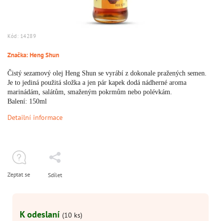
Kód:
14289
Značka:
Heng Shun
Čistý sezamový olej Heng Shun se vyrábí z dokonale pražených semen.
Je to jediná použitá složka a jen pár kapek dodá nádherné aroma
marinádám, salátům, smaženým pokrmům nebo polévkám.
Balení: 150ml
Detailní informace
Zeptat se
Sdílet
K odeslaní
(10 ks)