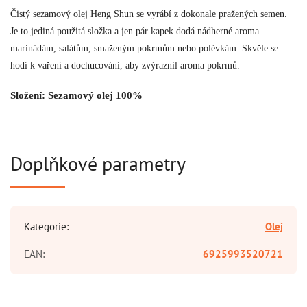
Čistý sezamový olej Heng Shun se vyrábí z dokonale pražených semen.
Je to jediná použitá složka a jen pár kapek dodá nádherné aroma
marinádám, salátům, smaženým pokrmům nebo polévkám. Skvěle se
hodí k vaření a dochucování, aby zvýraznil aroma pokrmů.
Složení: Sezamový olej 100%
Doplňkové parametry
Kategorie
:
Olej
EAN
:
6925993520721