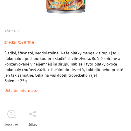
Kód:
14570
Značka:
Royal Thai
Sladké, šťavnaté, neodolatelné! Naše plátky manga v sirupu jsou
dokonalou pochoutkou pro sladké chvíle života. Ručně sbírané a
konzervované v nejjemnějším sirupu nabízejí tyto plátky ovoce
dokonalý chuťový zážitek. Ideální do dezertů, koktejlů nebo prostě
jen tak samotné. Čeká na vás dotek tropického ráje!
Balení: 425g
Detailní informace
Zeptat se
Sdílet