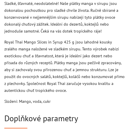
Sladké, šťavnaté, neodolatelné! Naše plátky manga v sirupu jsou
dokonalou pochoutkou pro sladké chvíle života. Ručně sbírané a
konzervované v nejjemnějším sirupu nabízejí tyto plátky ovoce
dokonalý chuťový zážitek. Ideální do dezertů, koktejlů nebo
jednoduše samotné. Čeká na vás dotek tropického ráje!
Royal Thai Mango Slices in Syrup 425 g jsou lahodné kousky
zralého manga naložené ve sladkém sirupu. Tento výrobek nabízí
exotickou chuť a šťavnatost, která je ideální jako dezert nebo
přísada do různých receptů. Plátky manga jsou pečlivě zpracovány,
aby si zachovaly svou přirozenou chuť a jemnou strukturu. Lze je
použít do ovocných salátů, koktejlů, koláčů nebo konzumovat přímo
z plechovky. Společnost Royal Thai zaručuje vysokou kvalitu a
autentickou chuť tropického ovoce.
Složení: Mango, voda, cukr
Doplňkové parametry