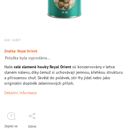
Kód:
14807
Značka:
Royal Orient
Položka byla vyprodána…
Naše
celé slamené houby Royal Orient
sú konzervovány v lehce
slaném nálevu, díky čemuž si uchovávají jemnou, křehkou strukturu
a přirozenou chuť. Skvělé do polévek, stir‑fry jídel nebo jako
originální doplněk zeleninových příloh.
Detailní informace
Zeptat se
Sdílet