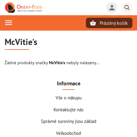
Prázdný košík
Hledat
McVitie's
Žádné produkty značky
McVitie's
nebyly nalezeny...
Informace
Vše o nákupu
Kontaktujte nás
Správné suroviny jsou základ
Velkoobchod