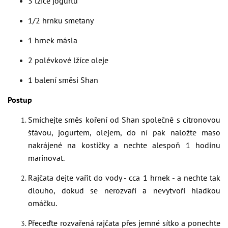
3 lžíce jogurtu
1/2 hrnku smetany
1 hrnek másla
2 polévkové lžíce oleje
1 balení směsi Shan
Postup
Smíchejte směs koření od Shan společně s citronovou
šťávou, jogurtem, olejem, do ní pak naložte maso
nakrájené na kostičky a nechte alespoň 1 hodinu
marinovat.
Rajčata dejte vařit do vody - cca 1 hrnek - a nechte tak
dlouho, dokud se nerozvaří a nevytvoří hladkou
omáčku.
Přeceďte rozvařená rajčata přes jemné sítko a ponechte