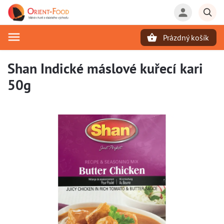
Prázdný košík
Hledat
Shan Indické máslové kuřecí kari
50g