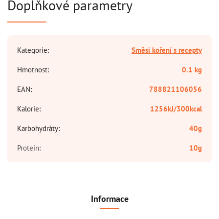
Doplňkové parametry
Kategorie
:
Směsi koření s recepty
Hmotnost
:
0.1 kg
EAN
:
788821106056
Kalorie
:
1256kJ/300kcal
Karbohydráty
:
40g
Protein
:
10g
Informace