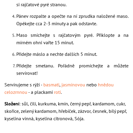
si rajčatové pyré stranou.
Pánev rozpalte a opečte na ní zprudka naložené maso.
Opékejte cca 2-3 minuty a pak odstavte.
Maso smíchejte s rajčatovým pyré. Přiklopte a na
mírném ohni vařte 15 minut.
Přidejte máslo a nechte dalších 5 minut.
Přidejte smetanu. Pořádně promíchejte a můžete
servírovat!
Servírujeme s rýží -
basmati
,
jasmínovou
nebo
hnědou
celozrnnou
- a plackami
roti
.
Složení
: sůl, čili, kurkuma, kmín, černý pepř, kardamom, cukr,
skořice, zelený kardamom, hřebíček, zázvor, česnek, bílý pepř,
kyselina vinná, kyselina citronová, Sója.