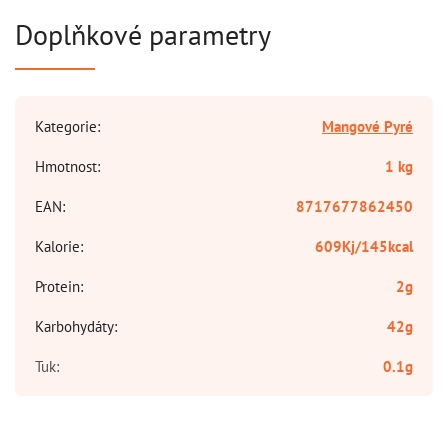
Doplňkové parametry
Kategorie
:
Mangové Pyré
Hmotnost
:
1 kg
EAN
:
8717677862450
Kalorie
:
609Kj/145kcal
Protein
:
2g
Karbohydáty
:
42g
Tuk
:
0.1g