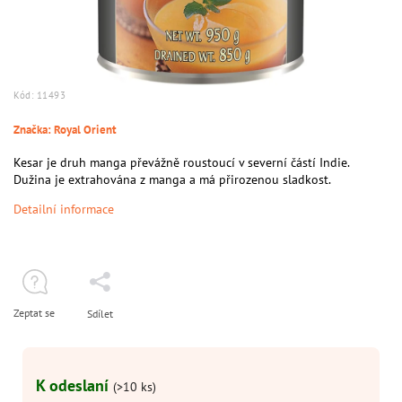
Kód:
11493
Značka:
Royal Orient
Kesar je druh manga převážně roustoucí v severní částí Indie.
Dužina je extrahována z manga a má přirozenou sladkost.
Detailní informace
Zeptat se
Sdílet
K odeslaní
(>10 ks)