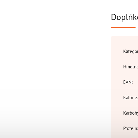
Doplňk
Katego
Hmotno
EAN
:
Kalorie
Karboh
Protein