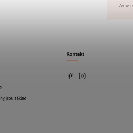
Země p
Kontakt
s
ny jsou základ