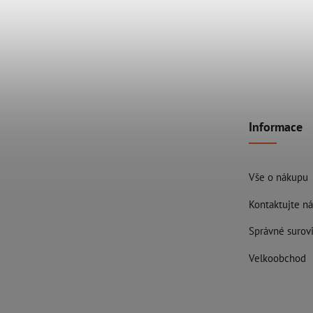
Informace
Vše o nákupu
Kontaktujte ná
Správné surovi
Velkoobchod