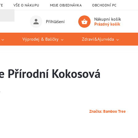
TE
VŠE O NÁKUPU
MOJE OBJEDNÁVKA
OBCHODNÍ PODMÍNKY
Nákupní košík
Přihlášení
Prázdný košík
Výprodej & Balíčky
Zdraví&Ajurvéda
e Přírodní Kokosová
Značka:
Bamboo Tree