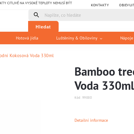
Y CITLIVÉ NA VYSOKÉ TEPLOTY NEMUSÍ BÝT
KONTAKTY
OBJEVUJ
Hledat
Hotová jídla
Luštěniny & Obiloviny
Nápoje
rodní Kokosová Voda 330ml
Bamboo tre
Voda 330ml
Kód:
99880
Detailní informace