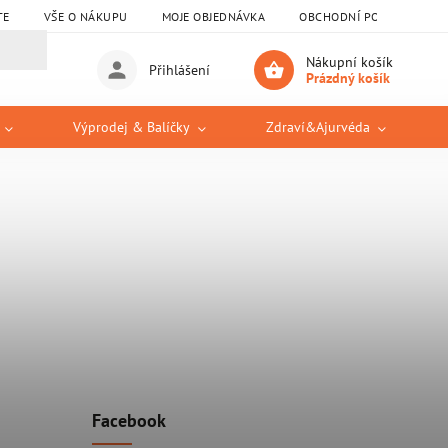
TE
VŠE O NÁKUPU
MOJE OBJEDNÁVKA
OBCHODNÍ PODMÍNKY
Nákupní košík
Přihlášení
Prázdný košík
Výprodej & Balíčky
Zdraví&Ajurvéda
Facebook