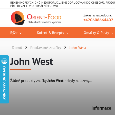
BĚHEM HORKÝCH DNŮ NEDOPORUČUJEME DORUČOVÁNÍ DO ONEBOXŮ. PRODUKT
PŘI PŘEVZETÍ V OPTIMÁLNÍM STAVU.
Zákaznická podpora:
+420608664402
Rýže
Koření & Recepty
Omáčky & Pasty
Domů
Prodávané značky
John West
/
/
John West
Žádné produkty značky
John West
nebyly nalezeny...
Informace