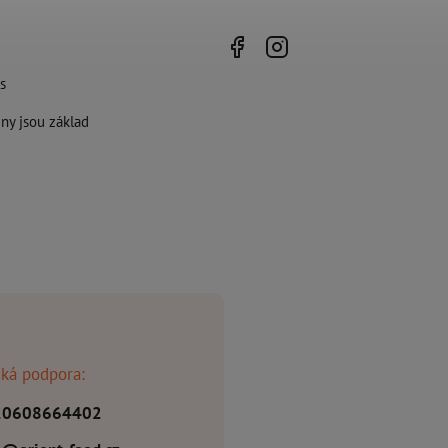
s
ny jsou základ
ká podpora:
20608664402