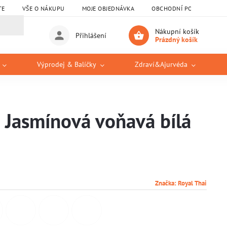
TE
VŠE O NÁKUPU
MOJE OBJEDNÁVKA
OBCHODNÍ PODMÍNKY
Nákupní košík
Přihlášení
Prázdný košík
Výprodej & Balíčky
Zdraví&Ajurvéda
Jasmínová voňavá bílá
Značka:
Royal Thai