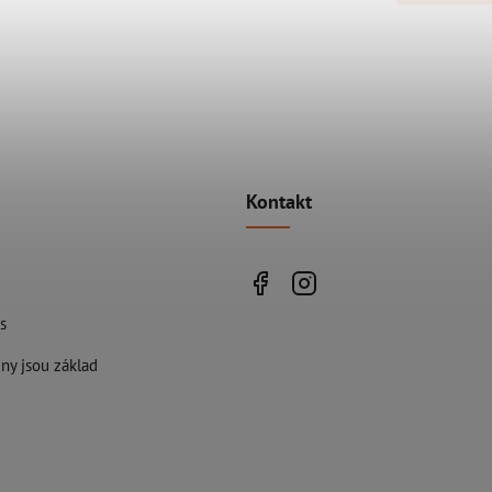
Kontakt
s
ny jsou základ