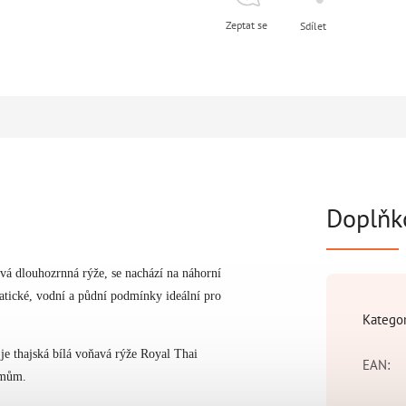
Zeptat se
Sdílet
Doplňk
avá dlouhozrnná rýže, se nachází na náhorní
matické, vodní a půdní podmínky ideální pro
Katego
je thajská bílá voňavá rýže Royal Thai
EAN
:
krmům.