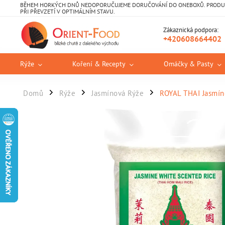
BĚHEM HORKÝCH DNŮ NEDOPORUČUJEME DORUČOVÁNÍ DO ONEBOXŮ. PRODUKT
PŘI PŘEVZETÍ V OPTIMÁLNÍM STAVU.
Zákaznická podpora:
+420608664402
Rýže
Koření & Recepty
Omáčky & Pasty
Domů
Rýže
Jasmínová Rýže
ROYAL THAI Jasmíno
/
/
/