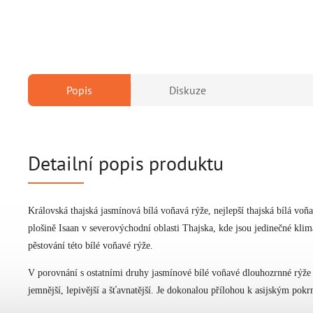
Popis
Diskuze
Detailní popis produktu
Královská thajská jasmínová bílá voňavá rýže, nejlepší thajská bílá voň
plošině Isaan v severovýchodní oblasti Thajska, kde jsou jedinečné kli
pěstování této bílé voňavé rýže.
V porovnání s ostatními druhy jasmínové bílé voňavé dlouhozrnné rýže 
jemnější, lepivější a šťavnatější. Je dokonalou přílohou k asijským po