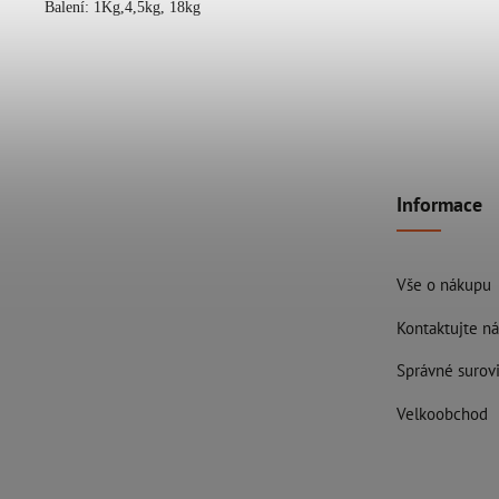
Balení: 1Kg,4,5kg, 18kg
Informace
Vše o nákupu
Kontaktujte ná
Správné surovi
Velkoobchod