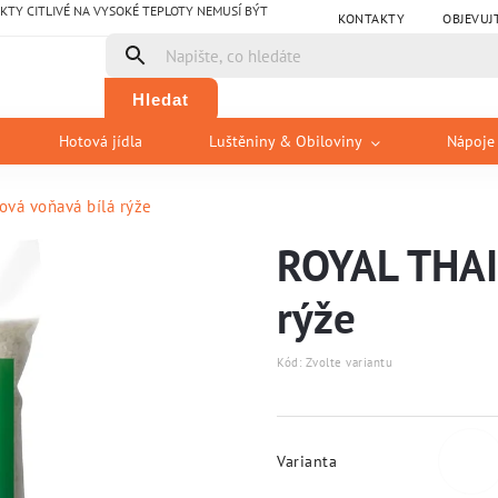
Y CITLIVÉ NA VYSOKÉ TEPLOTY NEMUSÍ BÝT
KONTAKTY
OBJEVUJ
Hledat
Hotová jídla
Luštěniny & Obiloviny
Nápoje
vá voňavá bílá rýže
ROYAL THAI 
rýže
Kód:
Zvolte variantu
Varianta