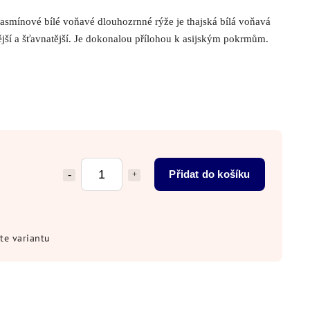
jasmínové bílé voňavé dlouhozrnné rýže je thajská bílá voňavá
ější a šťavnatější. Je dokonalou přílohou k asijským pokrmům.
Přidat do košíku
te variantu