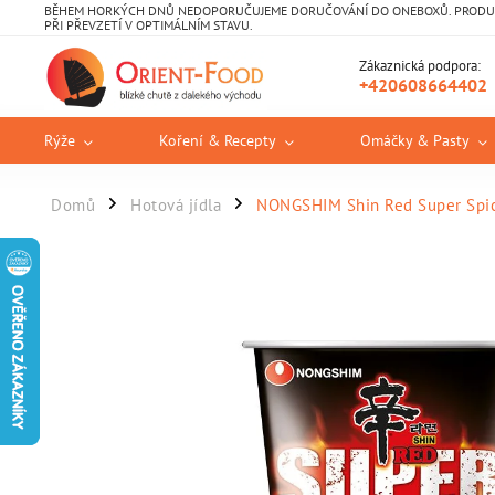
BĚHEM HORKÝCH DNŮ NEDOPORUČUJEME DORUČOVÁNÍ DO ONEBOXŮ. PRODUKT
PŘI PŘEVZETÍ V OPTIMÁLNÍM STAVU.
Zákaznická podpora:
+420608664402
Rýže
Koření & Recepty
Omáčky & Pasty
Domů
Hotová jídla
NONGSHIM Shin Red Super Spic
/
/