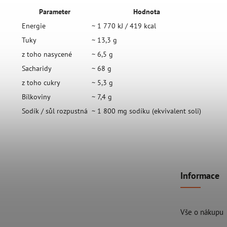
Parameter
Hodnota
Energie
~ 1 770 kJ / 419 kcal
Tuky
~ 13,3 g
z toho nasycené
~ 6,5 g
Sacharidy
~ 68 g
z toho cukry
~ 5,3 g
Bílkoviny
~ 7,4 g
Sodík / sůl rozpustná
~ 1 800 mg sodíku (ekvivalent soli)
Informace
Vše o nákupu