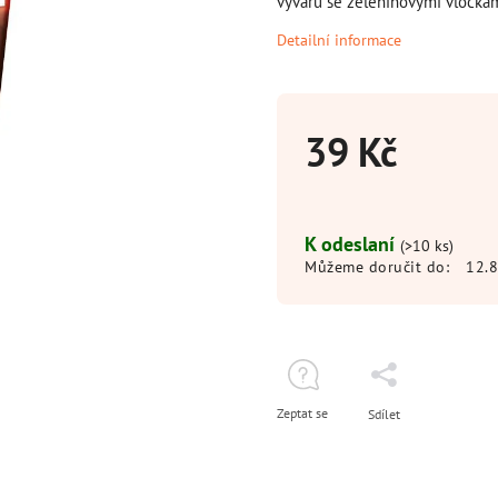
vývaru se zeleninovými vločkam
Detailní informace
39 Kč
K odeslaní
(>10 ks)
Můžeme doručit do:
12.
Zeptat se
Sdílet