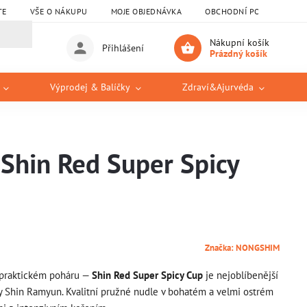
TE
VŠE O NÁKUPU
MOJE OBJEDNÁVKA
OBCHODNÍ PODMÍNKY
Nákupní košík
Přihlášení
Prázdný košík
Výprodej & Balíčky
Zdraví&Ajurvéda
hin Red Super Spicy
Značka:
NONGSHIM
v praktickém poháru —
Shin Red Super Spicy Cup
je nejoblíbenější
iny Shin Ramyun. Kvalitní pružné nudle v bohatém a velmi ostrém