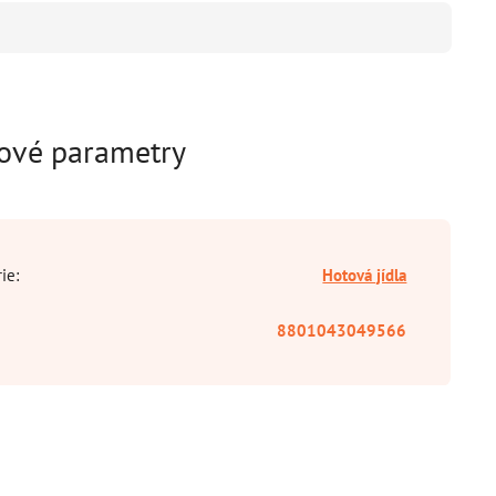
ové parametry
rie
:
Hotová jídla
8801043049566