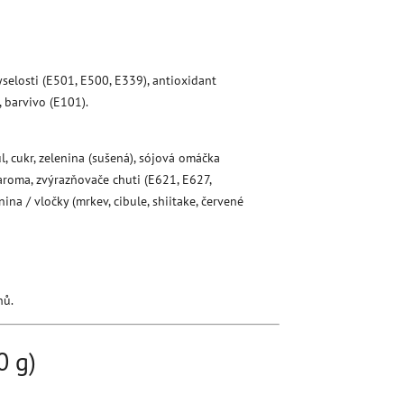
selosti (E501, E500, E339), antioxidant
, barvivo (E101).
l, cukr, zelenina (sušená), sójová omáčka
, aroma, zvýrazňovače chuti (E621, E627,
na / vločky (mrkev, cibule, shiitake, červené
hů.
0 g)