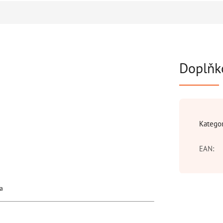
Doplňk
Katego
EAN
:
a