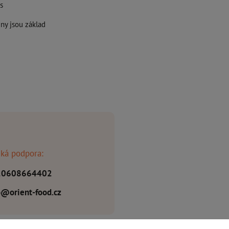
s
ny jsou základ
ká podpora:
20608664402
o@orient-food.cz