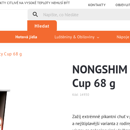
Y CITLIVÉ NA VYSOKÉ TEPLOTY NEMUSÍ BÝT
KONTAKTY
OBJEVUJ
Hledat
Hotová jídla
Luštěniny & Obiloviny
Nápoje
y Cup 68 g
NONGSHIM S
Cup 68 g
Kód:
14930
Zažij extrémně pikantní chuť 
a nejštiplavější varianta z rod