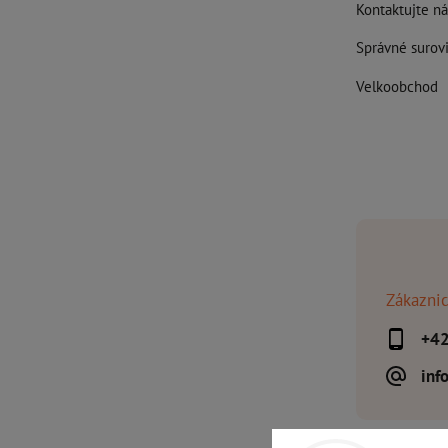
Kontaktujte ná
Správné surovi
Velkoobchod
Zákaznic
+4
inf