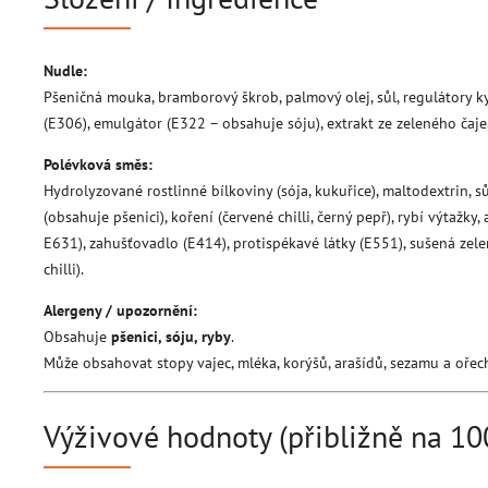
Nudle:
Pšeničná mouka, bramborový škrob, palmový olej, sůl, regulátory ky
(E306), emulgátor (E322 – obsahuje sóju), extrakt ze zeleného čaje
Polévková směs:
Hydrolyzované rostlinné bílkoviny (sója, kukuřice), maltodextrin, sů
(obsahuje pšenici), koření (červené chilli, černý pepř), rybí výtažky
E631), zahušťovadlo (E414), protispékavé látky (E551), sušená zeleni
chilli).
Alergeny / upozornění:
Obsahuje
pšenici, sóju, ryby
.
Může obsahovat stopy vajec, mléka, korýšů, arašídů, sezamu a ořec
Výživové hodnoty (přibližně na 10