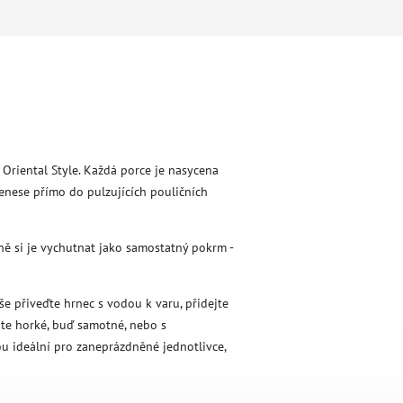
Oriental Style. Každá porce je nasycena
řenese přímo do pulzujících pouličních
ně si je vychutnat jako samostatný pokrm -
še přiveďte hrnec s vodou k varu, přidejte
jte horké, buď samotné, nebo s
u ideální pro zaneprázdněné jednotlivce,