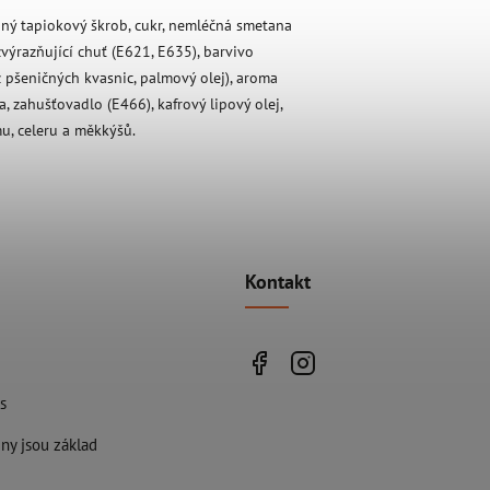
ný tapiokový škrob, cukr, nemléčná smetana
zvýrazňující chuť (E621, E635), barvivo
z pšeničných kvasnic, palmový olej), aroma
a, zahušťovadlo (E466), kafrový lipový olej,
mu, celeru a měkkýšů.
Kontakt
s
ny jsou základ