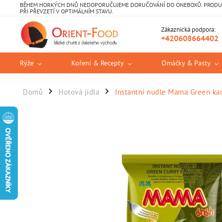
BĚHEM HORKÝCH DNŮ NEDOPORUČUJEME DORUČOVÁNÍ DO ONEBOXŮ. PRODUKT
PŘI PŘEVZETÍ V OPTIMÁLNÍM STAVU.
Zákaznická podpora:
+420608664402
Rýže
Koření & Recepty
Omáčky & Pasty
Domů
Hotová jídla
Instantní nudle Mama Green kari
/
/