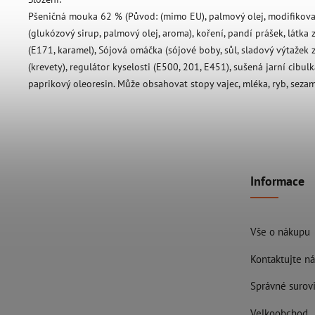
Pšeničná mouka 62 % (Původ: (mimo EU), palmový olej, modifikova
(glukózový sirup, palmový olej, aroma), koření, pandí prášek, látka 
(E171, karamel), Sójová omáčka (sójové boby, sůl, sladový výtažek 
(krevety), regulátor kyselosti (E500, 201, E451), sušená jarní cibulk
paprikový oleoresin. Může obsahovat stopy vajec, mléka, ryb, seza
Informace
Vše o nákupu
Kontaktujte ná
Správné surovi
Velkoobchod