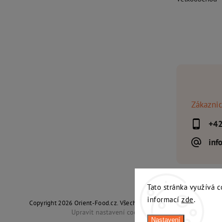
Zákaznic
+4
inf
Tato stránka využívá c
informací
zde
.
Copyright 2026
Orient-Food.cz
. Všechna práva vyhrazena.
Upravit nastavení cookies
Nastavení