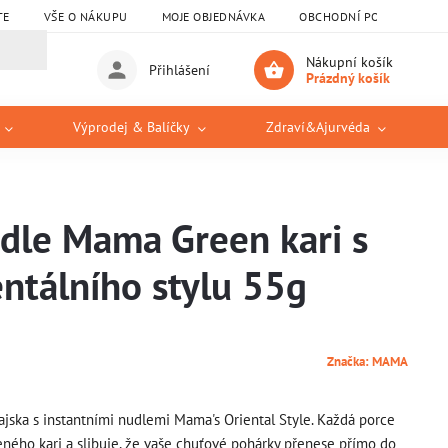
TE
VŠE O NÁKUPU
MOJE OBJEDNÁVKA
OBCHODNÍ PODMÍNKY
Nákupní košík
Přihlášení
Prázdný košík
Výprodej & Balíčky
Zdraví&Ajurvéda
udle Mama Green kari s
entálního stylu 55g
Značka:
MAMA
jska s instantními nudlemi Mama's Oriental Style. Každá porce
eného kari a slibuje, že vaše chuťové pohárky přenese přímo do