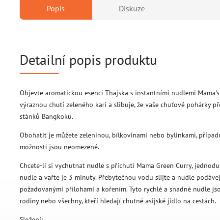
Popis
Diskuze
Detailní popis produktu
Objevte aromatickou esenci Thajska s instantními nudlemi Mama's 
výraznou chutí zeleného kari a slibuje, že vaše chuťové pohárky p
stánků Bangkoku.
Obohatit je můžete zeleninou, bílkovinami nebo bylinkami, případ
možnosti jsou neomezené.
Chcete-li si vychutnat nudle s příchutí Mama Green Curry, jednodu
nudle a vařte je 3 minuty. Přebytečnou vodu slijte a nudle podáve
požadovanými přílohami a kořením. Tyto rychlé a snadné nudle jso
rodiny nebo všechny, kteří hledají chutné asijské jídlo na cestách.
Složení: