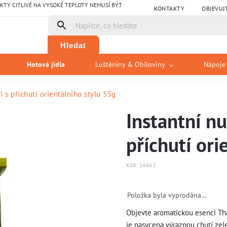
Y CITLIVÉ NA VYSOKÉ TEPLOTY NEMUSÍ BÝT
KONTAKTY
OBJEVUJ
Hledat
Hotová jídla
Luštěniny & Obiloviny
Nápoje
 s příchutí orientálního stylu 55g
Instantní n
příchutí ori
Kód:
14663
Položka byla vyprodána…
Objevte aromatickou esenci Tha
je nasycena výraznou chutí zel