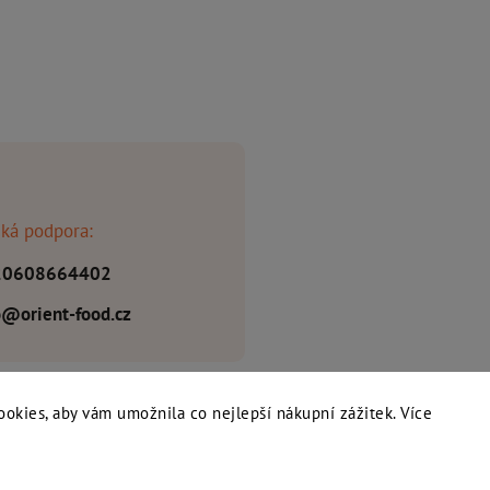
ká podpora:
20608664402
o@orient-food.cz
ookies, aby vám umožnila co nejlepší nákupní zážitek. Více