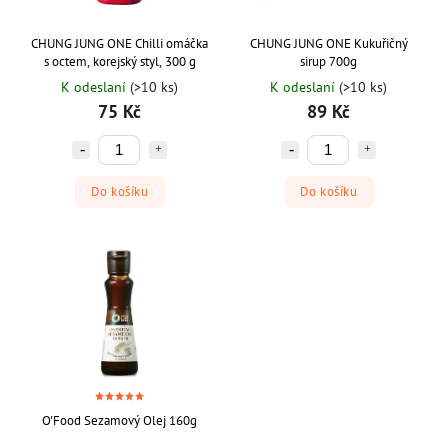
CHUNG JUNG ONE Chilli omáčka
CHUNG JUNG ONE Kukuřičný
s octem, korejský styl, 300 g
sirup 700g
K odeslaní
(>10 ks)
K odeslaní
(>10 ks)
75 Kč
89 Kč
Do košíku
Do košíku
O'Food Sezamový Olej 160g