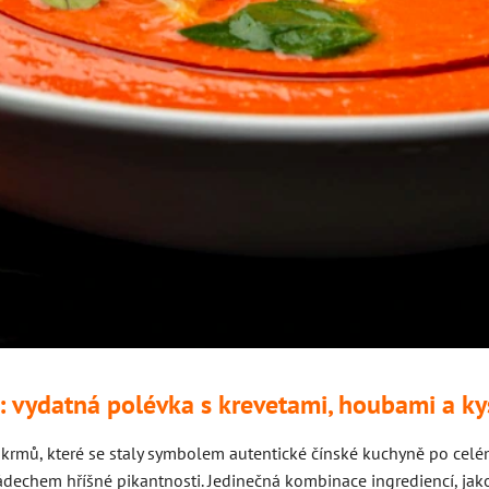
a: vydatná polévka s krevetami, houbami a 
okrmů, které se staly symbolem autentické čínské kuchyně po celém
dechem hříšné pikantnosti. Jedinečná kombinace ingrediencí, jako 