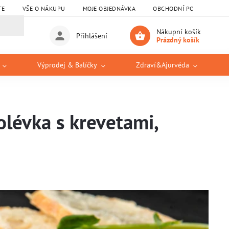
TE
VŠE O NÁKUPU
MOJE OBJEDNÁVKA
OBCHODNÍ PODMÍNKY
Nákupní košík
Přihlášení
Prázdný košík
Výprodej & Balíčky
Zdraví&Ajurvéda
olévka s krevetami,