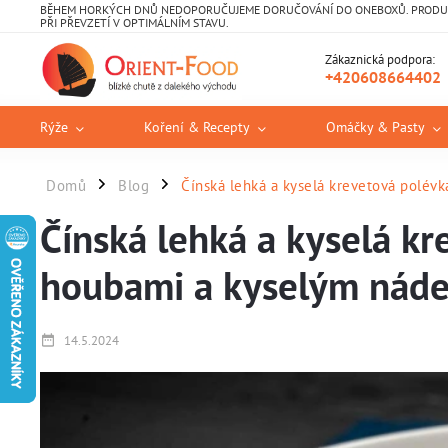
BĚHEM HORKÝCH DNŮ NEDOPORUČUJEME DORUČOVÁNÍ DO ONEBOXŮ. PRODUKT
PŘI PŘEVZETÍ V OPTIMÁLNÍM STAVU.
Zákaznická podpora:
+420608664402
Rýže
Koření & Recepty
Omáčky & Pasty
Domů
Blog
Čínská lehká a kyselá krevetová polév
/
/
Čínská lehká a kyselá kr
houbami a kyselým nád
14.5.2024