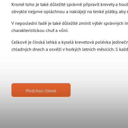
Kromě toho je také důležité správně připravit krevety a houby
obvykle nejprve opláchnou a nakrájejí na tenké plátky, aby 
V neposlední řadě je také důležité zmínit výběr správných in
charakteristickou chuť a vůni.
Celkově je čínská lehká a kyselá krevetová polévka jedinečn
chladných dnech a osvěží v horkých letních měsících. S ka
Předchozí článek