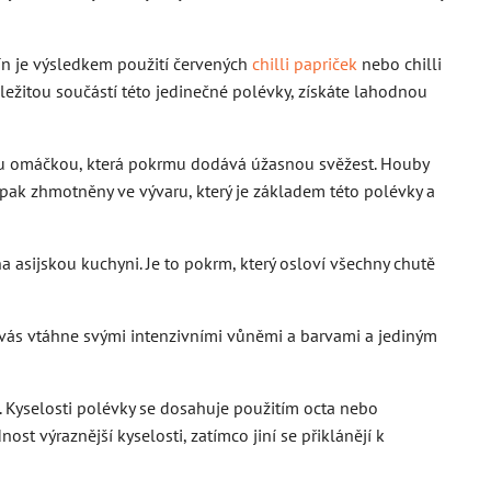
tín je výsledkem použití červených
chilli papriček
nebo chilli
ůležitou součástí této jedinečné polévky, získáte lahodnou
elou omáčkou, která pokrmu dodává úžasnou svěžest. Houby
ak zhmotněny ve vývaru, který je základem této polévky a
 asijskou kuchyni. Je to pokrm, který osloví všechny chutě
rý vás vtáhne svými intenzivními vůněmi a barvami a jediným
í. Kyselosti polévky se dosahuje použitím octa nebo
st výraznější kyselosti, zatímco jiní se přiklánějí k