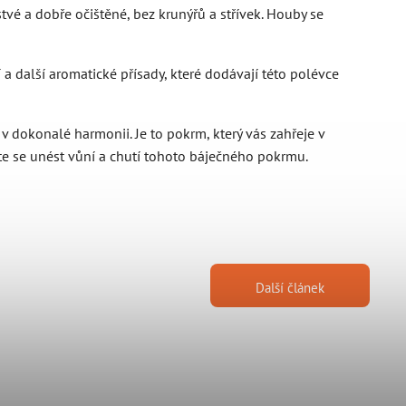
stvé a dobře očištěné, bez krunýřů a střívek. Houby se
 a další aromatické přísady, které dodávají této polévce
v dokonalé harmonii. Je to pokrm, který vás zahřeje v
te se unést vůní a chutí tohoto báječného pokrmu.
Další článek