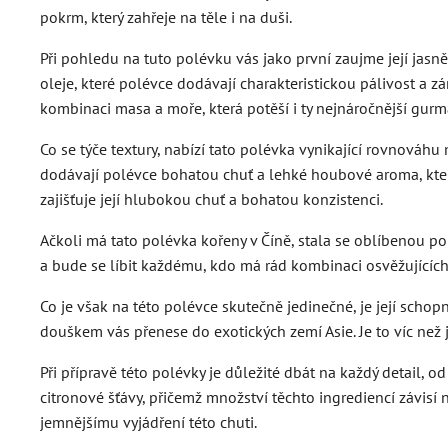
pokrm, který zahřeje na těle i na duši.
Při pohledu na tuto polévku vás jako první zaujme její jasně
oleje, které polévce dodávají charakteristickou pálivost a z
kombinaci masa a moře, která potěší i ty nejnáročnější gurm
Co se týče textury, nabízí tato polévka vynikající rovnov
dodávají polévce bohatou chuť a lehké houbové aroma, kte
zajišťuje její hlubokou chuť a bohatou konzistenci.
Ačkoli má tato polévka kořeny v Číně, stala se oblíbenou po
a bude se líbit každému, kdo má rád kombinaci osvěžujících
Co je však na této polévce skutečně jedinečné, je její schop
douškem vás přenese do exotických zemí Asie. Je to víc než je
Při přípravě této polévky je důležité dbát na každý detail,
citronové šťávy, přičemž množství těchto ingrediencí závisí n
jemnějšímu vyjádření této chuti.