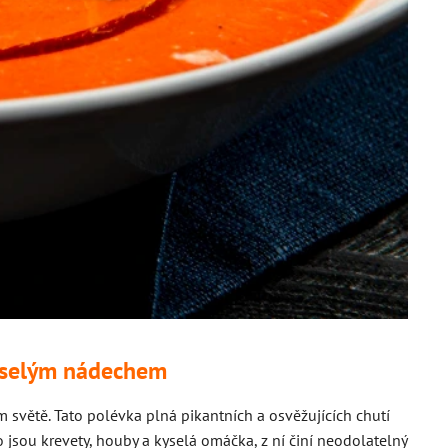
kyselým nádechem
 světě. Tato polévka plná pikantních a osvěžujících chutí
jsou krevety, houby a kyselá omáčka, z ní činí neodolatelný