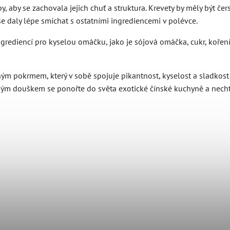
, aby se zachovala jejich chuť a struktura. Krevety by měly být čer
se daly lépe smíchat s ostatními ingrediencemi v polévce.
grediencí pro kyselou omáčku, jako je sójová omáčka, cukr, koření
ým pokrmem, který v sobě spojuje pikantnost, kyselost a sladkost 
ždým douškem se ponořte do světa exotické čínské kuchyně a nech