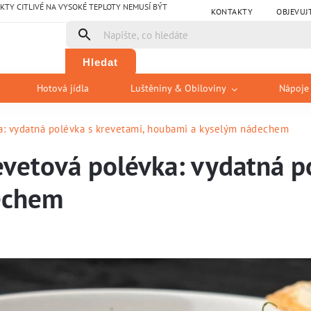
Y CITLIVÉ NA VYSOKÉ TEPLOTY NEMUSÍ BÝT
KONTAKTY
OBJEVUJ
Hledat
Hotová jídla
Luštěniny & Obiloviny
Nápoje
ka: vydatná polévka s krevetami, houbami a kyselým nádechem
evetová polévka: vydatná p
echem