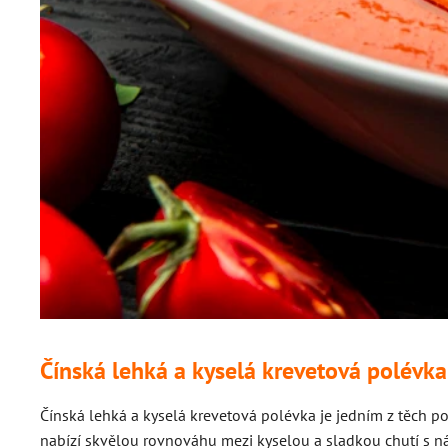
Čínská lehká a kyselá krevetová polévk
Čínská lehká a kyselá krevetová polévka je jedním z těch p
nabízí skvělou rovnováhu mezi kyselou a sladkou chutí s ná