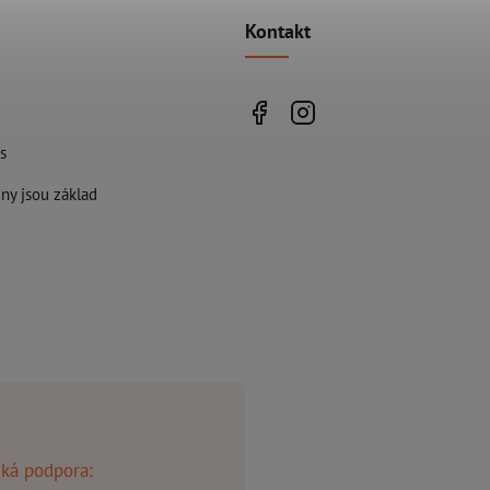
Kontakt
s
ny jsou základ
ká podpora: