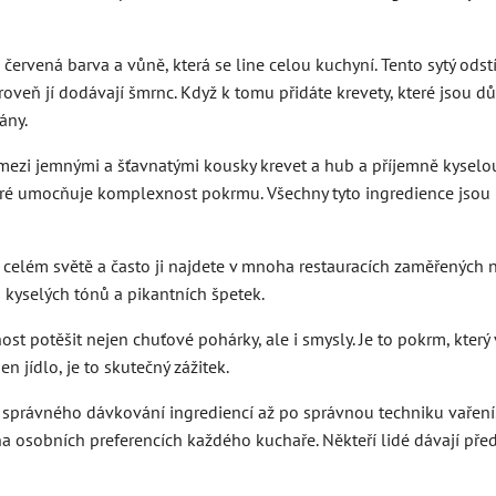
 červená barva a vůně, která se line celou kuchyní. Tento sytý ods
ároveň jí dodávají šmrnc. Když k tomu přidáte krevety, které jsou d
ány.
áhu mezi jemnými a šťavnatými kousky krevet a hub a příjemně kys
ré umocňuje komplexnost pokrmu. Všechny tyto ingredience jsou p
 celém světě a často ji najdete v mnoha restauracích zaměřených na
 kyselých tónů a pikantních špetek.
nost potěšit nejen chuťové pohárky, ale i smysly. Je to pokrm, kte
n jídlo, je to skutečný zážitek.
 od správného dávkování ingrediencí až po správnou techniku vařen
a osobních preferencích každého kuchaře. Někteří lidé dávají předno