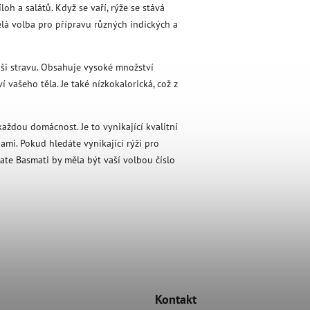
loh a salátů. Když se vaří, rýže se stává
ělá volba pro přípravu různých indických a
ši stravu. Obsahuje vysoké množství
í vašeho těla. Je také nízkokalorická, což z
každou domácnost. Je to vynikající kvalitní
mi. Pokud hledáte vynikající rýži pro
Gate Basmati by měla být vaší volbou číslo
Kontakt