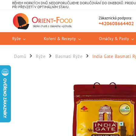
BĚHEM HORKÝCH DNŮ NEDOPORUČUJEME DORUČOVÁNÍ DO ONEBOXŮ. PRODUKT
PŘI PŘEVZETÍ V OPTIMÁLNÍM STAVU.
Zákaznická podpora:
+420608664402
Rýže
Koření & Recepty
Omáčky & Pasty
Domů
Rýže
Basmati Rýže
India Gate Basmati R
/
/
/