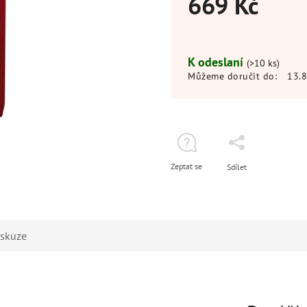
669 Kč
K odeslaní
(>10 ks)
Můžeme doručit do:
13.
Zeptat se
Sdílet
iskuze