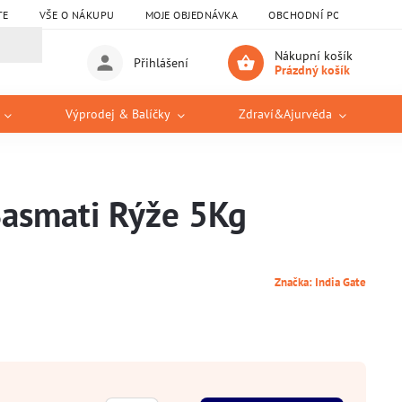
TE
VŠE O NÁKUPU
MOJE OBJEDNÁVKA
OBCHODNÍ PODMÍNKY
Nákupní košík
Přihlášení
Prázdný košík
Výprodej & Balíčky
Zdraví&Ajurvéda
Basmati Rýže 5Kg
Značka:
India Gate