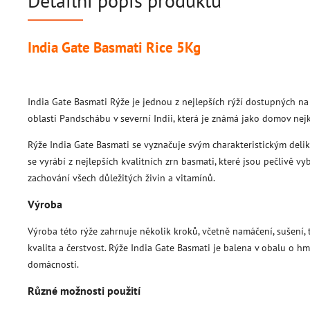
Detailní popis produktu
India Gate Basmati Rice 5Kg
India Gate Basmati Rýže je jednou z nejlepších rýží dostupných na
oblasti Pandschábu v severní Indii, která je známá jako domov nejk
Rýže India Gate Basmati se vyznačuje svým charakteristickým delik
se vyrábí z nejlepších kvalitních zrn basmati, které jsou pečlivě 
zachování všech důležitých živin a vitamínů.
Výroba
Výroba této rýže zahrnuje několik kroků, včetně namáčení, sušení, tř
kvalita a čerstvost. Rýže India Gate Basmati je balena v obalu o hmo
domácnosti.
Různé možnosti použití