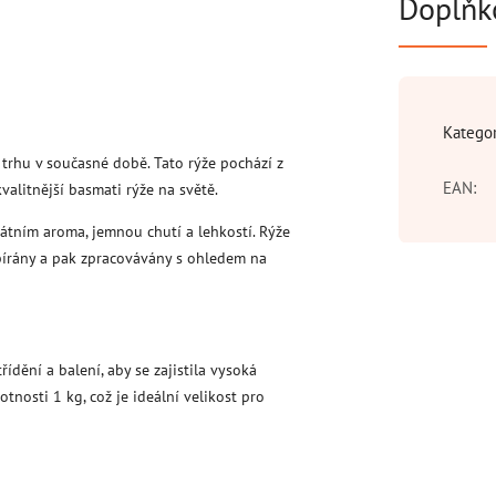
Doplňk
Katego
 trhu v současné době. Tato rýže pochází z
EAN
:
valitnější basmati rýže na světě.
átním aroma, jemnou chutí a lehkostí. Rýže
vybírány a pak zpracovávány s ohledem na
ídění a balení, aby se zajistila vysoká
tnosti 1 kg, což je ideální velikost pro