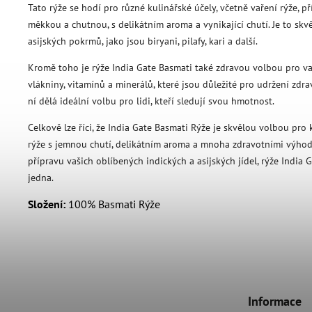
Tato rýže se hodí pro různé kulinářské účely, včetně vaření rýže, pří
měkkou a chutnou, s delikátním aroma a vynikající chutí. Je to skv
asijských pokrmů, jako jsou biryani, pilafy, kari a další.
Kromě toho je rýže India Gate Basmati také zdravou volbou pro va
vlákniny, vitamínů a minerálů, které jsou důležité pro udržení zdrav
ní dělá ideální volbu pro lidi, kteří sledují svou hmotnost.
Celkově lze říci, že India Gate Basmati Rýže je skvělou volbou pro 
rýže s jemnou chutí, delikátním aroma a mnoha zdravotními výhoda
přípravu vašich oblíbených indických a asijských jídel, rýže India 
jedna.
Složení:
100% Basmati Rýže
Informace