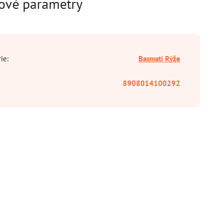
ové parametry
rie
:
Basmati Rýže
8908014100292