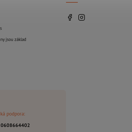
s
ny jsou základ
ká podpora:
20608664402